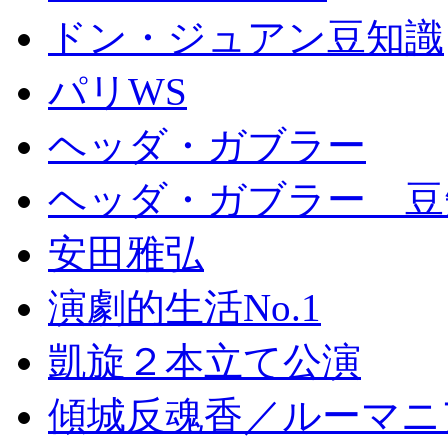
ドン・ジュアン豆知識
パリWS
ヘッダ・ガブラー
ヘッダ・ガブラー 豆
安田雅弘
演劇的生活No.1
凱旋２本立て公演
傾城反魂香／ルーマニ