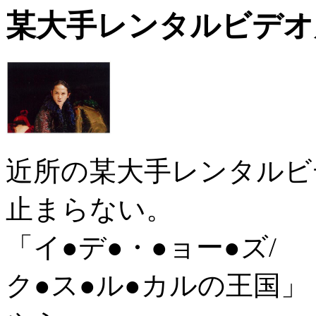
某大手レンタルビデオ
近所の某大手レンタルビ
止まらない。
「イ●デ●・●ョー●ズ/
ク●ス●ル●カルの王国」