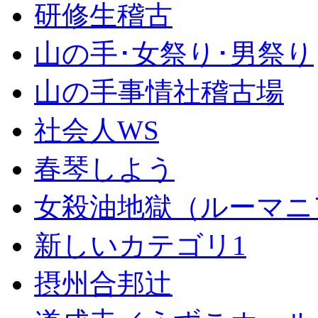
研修生稽古
山の手･女祭り･男祭り
山の手事情社稽古場
社会人WS
春琴しよう
女殺油地獄（ルーマニ
新しいカテゴリ1
摂州合邦辻