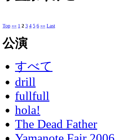
Top
««
1
2
3
4
5
6
»»
Last
公演
すべて
drill
fullfull
hola!
The Dead Father
Yamanote Fair 2006