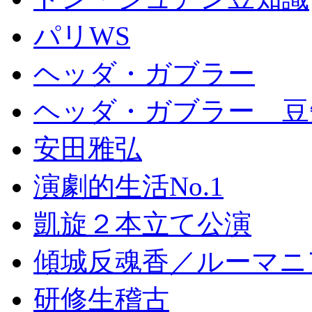
パリWS
ヘッダ・ガブラー
ヘッダ・ガブラー 豆
安田雅弘
演劇的生活No.1
凱旋２本立て公演
傾城反魂香／ルーマニ
研修生稽古