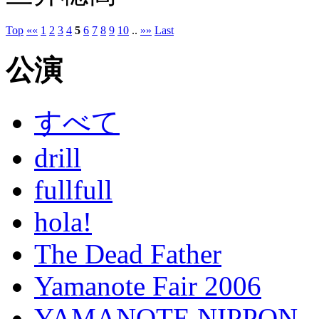
Top
««
1
2
3
4
5
6
7
8
9
10
..
»»
Last
公演
すべて
drill
fullfull
hola!
The Dead Father
Yamanote Fair 2006
YAMANOTE NIPPON