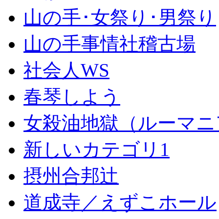
山の手･女祭り･男祭り
山の手事情社稽古場
社会人WS
春琴しよう
女殺油地獄（ルーマニ
新しいカテゴリ1
摂州合邦辻
道成寺／えずこホール