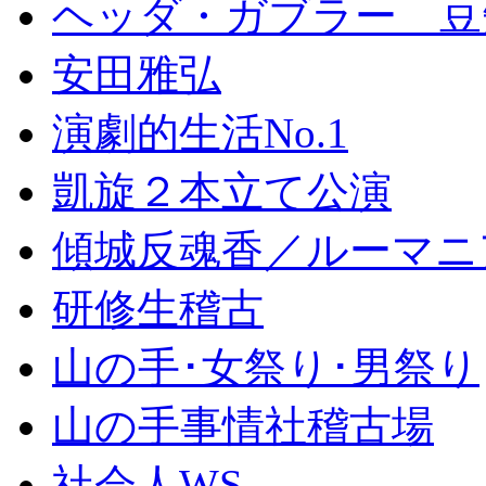
ヘッダ・ガブラー 豆
安田雅弘
演劇的生活No.1
凱旋２本立て公演
傾城反魂香／ルーマニ
研修生稽古
山の手･女祭り･男祭り
山の手事情社稽古場
社会人WS