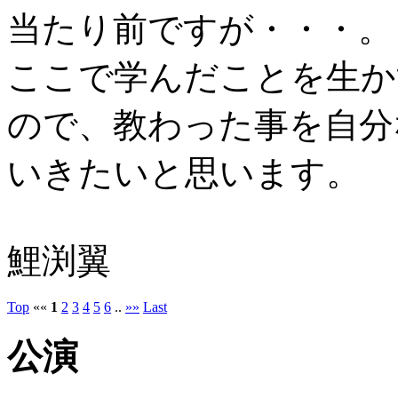
当たり前ですが・・・。
ここで学んだことを生か
ので、教わった事を自分
いきたいと思います。
鯉渕翼
Top
««
1
2
3
4
5
6
..
»»
Last
公演