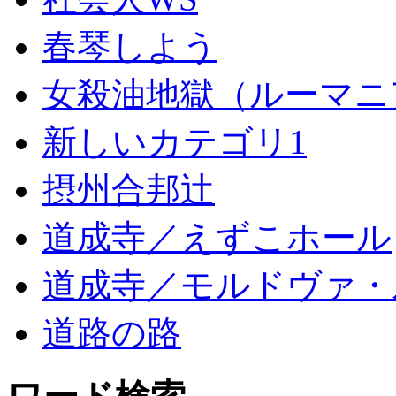
春琴しよう
女殺油地獄（ルーマニ
新しいカテゴリ1
摂州合邦辻
道成寺／えずこホール
道成寺／モルドヴァ・
道路の路