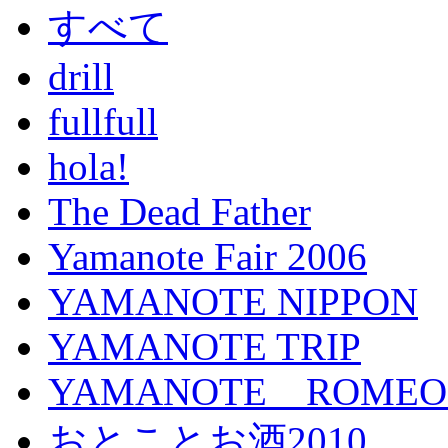
すべて
drill
fullfull
hola!
The Dead Father
Yamanote Fair 2006
YAMANOTE NIPPON
YAMANOTE TRIP
YAMANOTE ROMEO a
おとことお酒2010