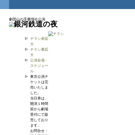
劇団山の手事情社公演
チラシ表拡
大
チラシ裏拡
大
公演会場・
スケジュー
ル
東京公演チ
ケットは完
売いたしま
した。
当日券は、
開演１時間
前から劇場
受付にて販
売しており
ます。
お問合せ：