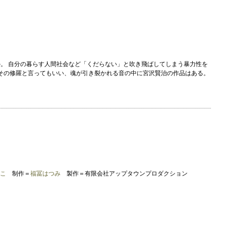
。 自分の暮らす人間社会など「くだらない」と吹き飛ばしてしまう暴力性を
 その修羅と言ってもいい、魂が引き裂かれる音の中に宮沢賢治の作品はある。
こ
制作＝
福冨はつみ
製作＝有限会社アップタウンプロダクション