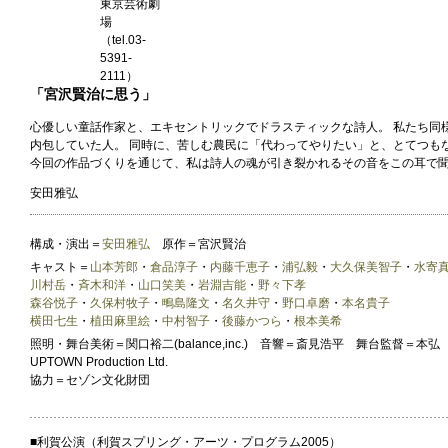
東京芸術劇
場
（tel.03-
5391-
2111）
「宮沢賢治に思う」
心優しい童話作家と、エキセントリックでドラスティックな詩人。 私たち同
内包していた人。 同時に、苦しむ農民に「代わってやりたい」と、とてつも
今回の作品づくりを通じて、私は詩人の魂が引き裂かれるその音をこの耳で聞
安田雅弘
構成・演出＝
安田雅弘
原作＝宮沢賢治
キャスト＝
山本芳郎
・
倉品淳子
・
内藤千恵子
・
浦弘毅
・
大久保美智子
・
水寄
川村岳
・
斉木和洋
・
山口笑美
・
岩淵吉能
・
野々下孝
森谷悦子
・
久保村牧子
・
鴫島隆文
・
名久井守
・
野口卓磨
・
本名貴子
横田七生
・
植田麻里絵
・
中村智子
・
後藤かつら
・
根本美希
照明・舞台美術＝関口裕二(balance,inc.) 音響＝斎見浩平 舞台監督＝本
UPTOWN Production Ltd.
協力＝セゾン文化財団
■利賀公演（利賀スプリング・アーツ・プログラム2005）