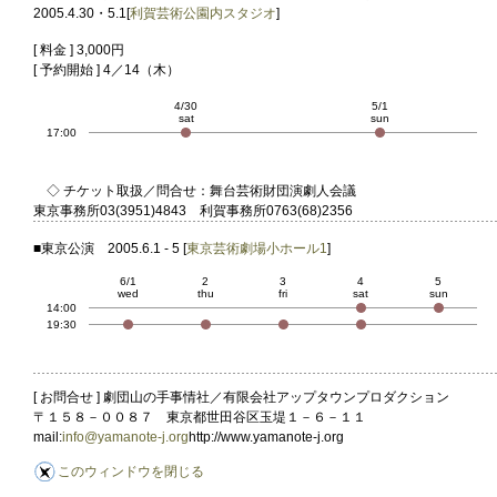
2005.4.30・5.1[
利賀芸術公園内スタジオ
]
[ 料金 ] 3,000円
[ 予約開始 ] 4／14（木）
4/30
5/1
sat
sun
17:00
◇ チケット取扱／問合せ：舞台芸術財団演劇人会議
東京事務所03(3951)4843 利賀事務所0763(68)2356
■東京公演
2005.6.1 - 5 [
東京芸術劇場小ホール1
]
6/1
2
3
4
5
wed
thu
fri
sat
sun
14:00
19:30
[ お問合せ ] 劇団山の手事情社／有限会社アップタウンプロダクション
〒１５８－００８７ 東京都世田谷区玉堤１－６－１１
mail:
info@yamanote-j.org
http://www.yamanote-j.org
このウィンドウを閉じる