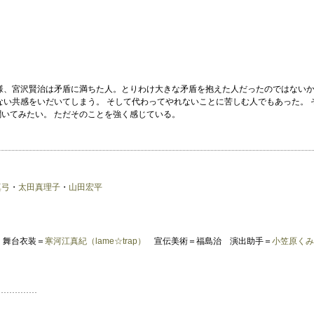
様、宮沢賢治は矛盾に満ちた人。とりわけ大きな矛盾を抱えた人だったのではないか
ない共感をいだいてしまう。 そして代わってやれないことに苦しむ人でもあった。
いてみたい。 ただそのことを強く感じている。
真弓
・
太田真理子
・
山田宏平
弘 舞台衣装＝
寒河江真紀（lame☆trap）
宣伝美術＝福島治 演出助手＝
小笠原くみ