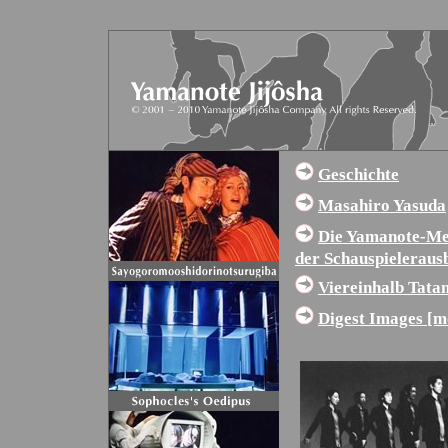
Geschichte
Masahiro Yasuda
Die Yamanote-Met
der Schauspieleraus
Viereinhalb Tata
Digest Images [m