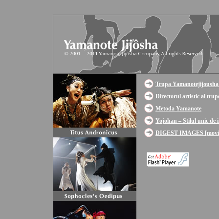
Trupa Yamanotejijousha 
Directorul artistic al tru
Metoda Yamanote
Yojohan – Stilul unic de 
DIGEST IMAGES [movi