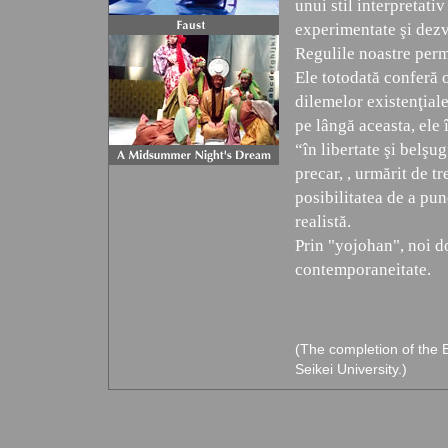
unui stil interpretat
experimentate şi dezvo
Regulile noastre permi
Ele totodată conferă 
dilemelor existenţiale
pe lângă aceasta, ele 
“în libertate şi belşug
precar, , urmărit de tr
posibilitatea de a pun
realistă.
Prin "yojohan", noi do
contemporaneitate.
(The completion of the E
Seikei University.)