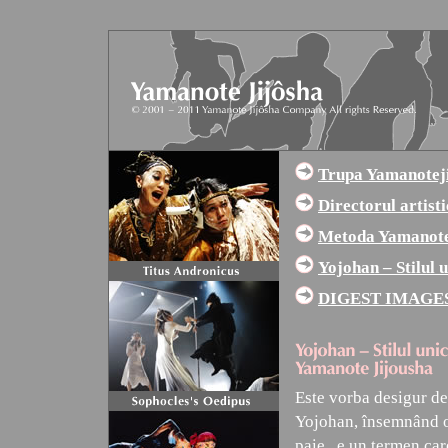
Trupa Yamanoteji
Directorul artist
Metoda Yamanot
Yojohan – Stilul 
DIGEST IMAGES 
Este vorba desigur de
Yojohan, însemnând o 
paie,, e un termen car