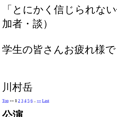
「とにかく信じられない
加者・談）
学生の皆さんお疲れ様で
川村岳
Top
««
1
2
3
4
5
6
..
»»
Last
公演