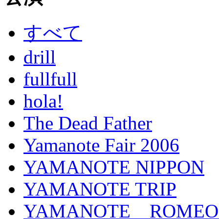
すべて
drill
fullfull
hola!
The Dead Father
Yamanote Fair 2006
YAMANOTE NIPPON
YAMANOTE TRIP
YAMANOTE ROMEO a