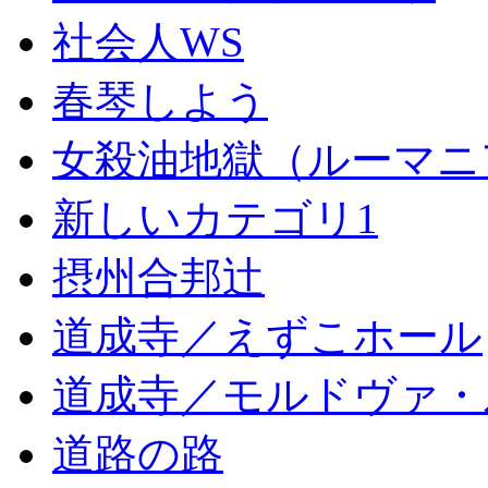
社会人WS
春琴しよう
女殺油地獄（ルーマニ
新しいカテゴリ1
摂州合邦辻
道成寺／えずこホール
道成寺／モルドヴァ・
道路の路