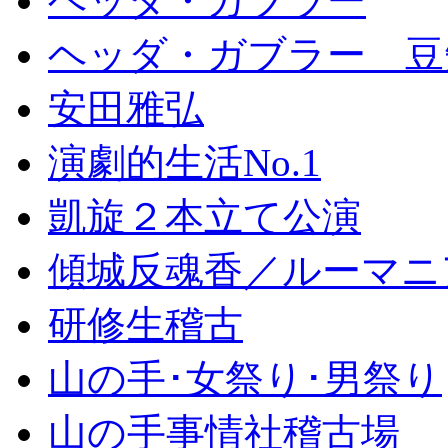
ヘッダ・ガブラー
ヘッダ・ガブラー 豆
安田雅弘
演劇的生活No.1
凱旋２本立て公演
傾城反魂香／ルーマニ
研修生稽古
山の手･女祭り･男祭り
山の手事情社稽古場