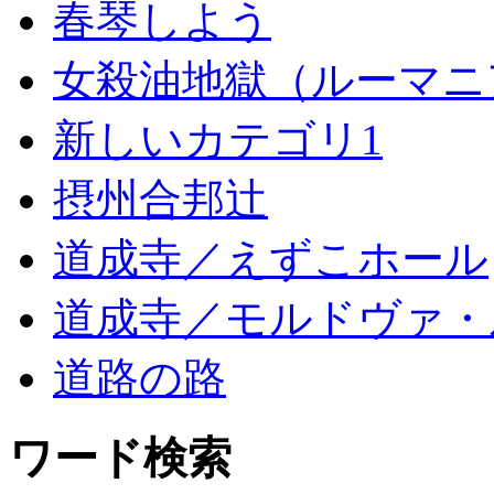
春琴しよう
女殺油地獄（ルーマニ
新しいカテゴリ1
摂州合邦辻
道成寺／えずこホール
道成寺／モルドヴァ・
道路の路
ワード検索