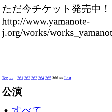
ただ今チケット発売中！
http://www.yamanote-
j.org/works/works_yamanot
Top
««
..
361
362
363
364
365
366
»»
Last
公演
すべて