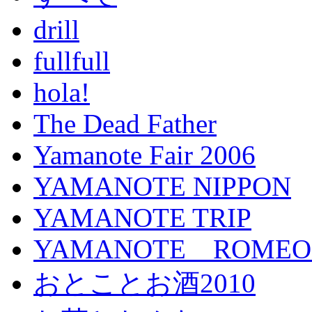
drill
fullfull
hola!
The Dead Father
Yamanote Fair 2006
YAMANOTE NIPPON
YAMANOTE TRIP
YAMANOTE ROMEO a
おとことお酒2010