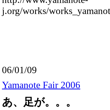
j.org/works/works_yamanot
06/01/09
Yamanote Fair 2006
あ、足が。。。