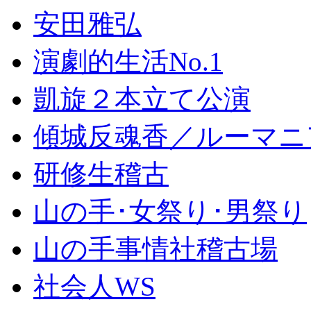
安田雅弘
演劇的生活No.1
凱旋２本立て公演
傾城反魂香／ルーマニ
研修生稽古
山の手･女祭り･男祭り
山の手事情社稽古場
社会人WS