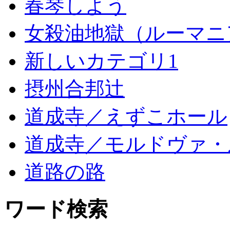
春琴しよう
女殺油地獄（ルーマニ
新しいカテゴリ1
摂州合邦辻
道成寺／えずこホール
道成寺／モルドヴァ・
道路の路
ワード検索