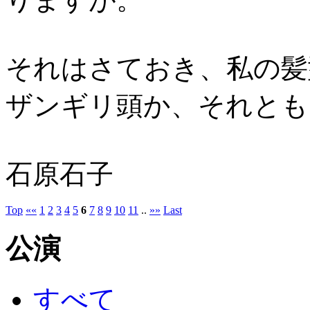
それはさておき、私の髪
ザンギリ頭か、それとも
石原石子
Top
««
1
2
3
4
5
6
7
8
9
10
11
..
»»
Last
公演
すべて