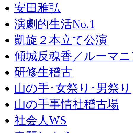
安田雅弘
演劇的生活No.1
凱旋２本立て公演
傾城反魂香／ルーマニ
研修生稽古
山の手･女祭り･男祭り
山の手事情社稽古場
社会人WS