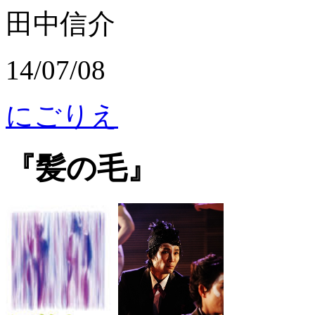
田中信介
14/07/08
にごりえ
『髪の毛』