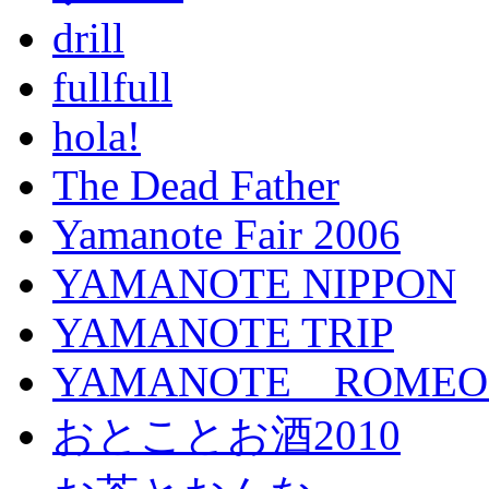
drill
fullfull
hola!
The Dead Father
Yamanote Fair 2006
YAMANOTE NIPPON
YAMANOTE TRIP
YAMANOTE ROMEO a
おとことお酒2010