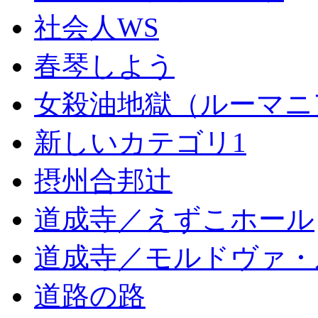
社会人WS
春琴しよう
女殺油地獄（ルーマニ
新しいカテゴリ1
摂州合邦辻
道成寺／えずこホール
道成寺／モルドヴァ・
道路の路