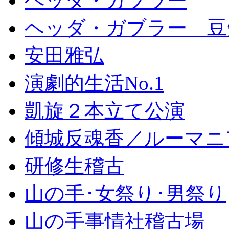
ヘッダ・ガブラー
ヘッダ・ガブラー 豆
安田雅弘
演劇的生活No.1
凱旋２本立て公演
傾城反魂香／ルーマニ
研修生稽古
山の手･女祭り･男祭り
山の手事情社稽古場