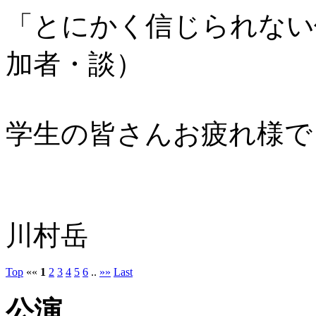
「とにかく信じられない
加者・談）
学生の皆さんお疲れ様で
川村岳
Top
««
1
2
3
4
5
6
..
»»
Last
公演