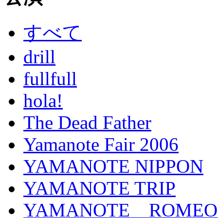
すべて
drill
fullfull
hola!
The Dead Father
Yamanote Fair 2006
YAMANOTE NIPPON
YAMANOTE TRIP
YAMANOTE ROMEO a