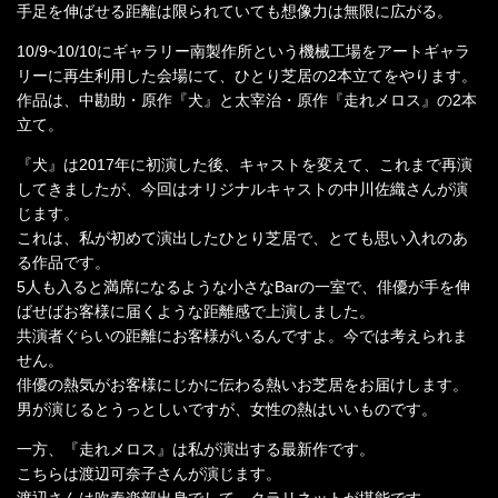
手足を伸ばせる距離は限られていても想像力は無限に広がる。
10/9~10/10にギャラリー南製作所という機械工場をアートギャラ
リーに再生利用した会場にて、ひとり芝居の2本立てをやります。
作品は、中勘助・原作『犬』と太宰治・原作『走れメロス』の2本
立て。
『犬』は2017年に初演した後、キャストを変えて、これまで再演
してきましたが、今回はオリジナルキャストの中川佐織さんが演
じます。
これは、私が初めて演出したひとり芝居で、とても思い入れのあ
る作品です。
5人も入ると満席になるような小さなBarの一室で、俳優が手を伸
ばせばお客様に届くような距離感で上演しました。
共演者ぐらいの距離にお客様がいるんですよ。今では考えられま
せん。
俳優の熱気がお客様にじかに伝わる熱いお芝居をお届けします。
男が演じるとうっとしいですが、女性の熱はいいものです。
一方、『走れメロス』は私が演出する最新作です。
こちらは渡辺可奈子さんが演じます。
渡辺さんは吹奏楽部出身でして、クラリネットが堪能です。