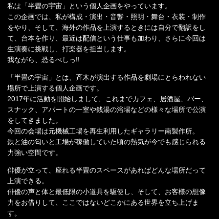
私は「半畳の宇宙」という個人企画をやっています。
この企画では、私が構成・演出・音響・照明・舞台・衣装・制作
をやり、そして、海外の作品を上演するときには自分で翻訳をし
て、台本を作り、最近は配信という仕事も加わり、さらに今回は
生演奏に挑戦し、打楽器を担当します。
我ながら、恐るべしっ‼
「半畳の宇宙」とは、斉木が演出する作品を劇場にとらわれない
場所で上演する個人企画です。
2017年に活動を開始しまして、これまでカフェ、居酒屋、バー、
スナック、アパートの一室や銭湯の浴場などの様々な場所で公演
をしてきました。
今回の会場は元機械工場を再生利用したギャラリー南製作所。
鉄と油の匂いと工場が稼働していた頃の熱気が今でも感じられる
力強い空間です。
俳優が立って、座れる半畳のスペースがあればどんな場所だって
上演できる。
俳優の声と体と最低限の小道具を駆使し、そして、お客様の想像
力をお借りして、ここではないどこかにある世界を立ち上げま
す。