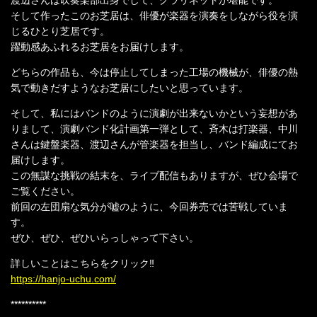
そして作ったこのお芝居は、俳優が楽器を演奏をしながら役を演
じるひとり芝居です。
躍動感あふれるお芝居をお届けします。
どちらの作品も、今は停止してしまった工場の機械が、俳優の熱
気で動きだすようなお芝居にしたいと思っています。
そして、私にはバンドのように演劇が出来ないかという妄想があ
りまして、演劇バンド化計画第一弾として、斉木は打楽器、中川
さんは鍵盤楽器、渡辺さんが管楽器を担当し、バンド編成にてお
届けします。
この無謀な挑戦の結末を、ライブ配信もありますが、ぜひ会場で
ご覧ください。
前回の左団扇な気分が嘘のように、今回券売では苦戦していま
す。
ぜひ、ぜひ、ぜひいらっしゃって下さい。
詳しいことはこちらをクリック‼
https://hanjo-uchu.com/
**********