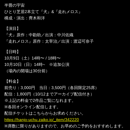
半畳の宇宙
ひとり芝居2本立て『犬』&『走れメロス』
構成・演出：齊木和洋
【演目】
『犬』原作：中勘助／出演：中川佐織
『走れメロス』原作：太宰治／出演：渡辺可奈子
【日時】
10月9日（土）14時〜 / 18時〜
10月10日（日）14時~ ※追加公演
（場内の開場は30分前）
【料金】
前売り：3,000円 当日：3,500円（各回限定25席）
配信：1,800円（10/12までアーカイブ配信付き）
※上記の料金で2作品ご覧になれます。
※各回オンライン配信します。
配信チケットはこちらからお求めください。
https://hanjo-uchu.zaiko.io/_item/342220
※席数に限りがありますので、お早めのご予約をおすすめします。