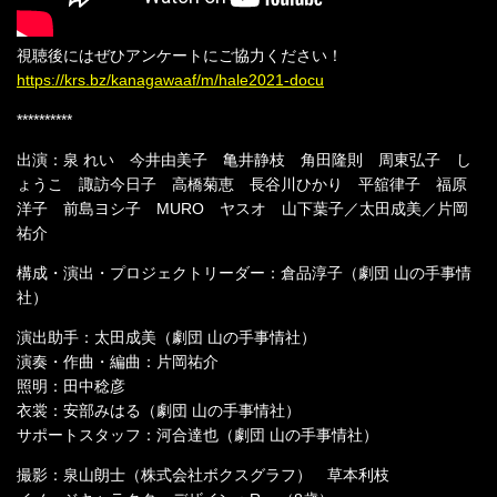
視聴後にはぜひアンケートにご協力ください！
https://krs.bz/kanagawaaf/m/hale2021-docu
**********
出演：泉 れい 今井由美子 亀井静枝 角田隆則 周東弘子 し
ょうこ 諏訪今日子 高橋菊恵 長谷川ひかり 平舘律子 福原
洋子 前島ヨシ子 MURO ヤスオ 山下葉子／太田成美／片岡
祐介
構成・演出・プロジェクトリーダー：倉品淳子（劇団 山の手事情
社）
演出助手：太田成美（劇団 山の手事情社）
演奏・作曲・編曲：片岡祐介
照明：田中稔彦
衣裳：安部みはる（劇団 山の手事情社）
サポートスタッフ：河合達也（劇団 山の手事情社）
撮影：泉山朗士（株式会社ボクスグラフ） 草本利枝