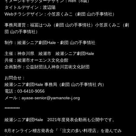
イメージキャラクターデザイン：Ren（8歳）
タイトルデザイン：渡辺陽
Webチラシデザイン：小笠原くみこ（劇団 山の手事情社）
事務局運営：福冨はつみ（劇団 山の手事情社）小笠原くみこ（劇
団 山の手事情社）
制作：綾瀬シニア劇団Hale・劇団 山の手事情社
主催：神奈川県 綾瀬市 綾瀬シニア劇団Hale
共催：綾瀬市オーエンス文化会館
企画製作：公益財団法人神奈川芸術文化財団
お問合せ：
綾瀬シニア劇団Hale 事務局（劇団 山の手事情社 内）
電話：03-6410-9056
メール：ayase-senior@yamanote-j.org
**********
綾瀬シニア劇団Hale 2021年度発表会動画も公開中です。
8月オンライン稽古発表会『「注文の多い料理店」を遊んでみ