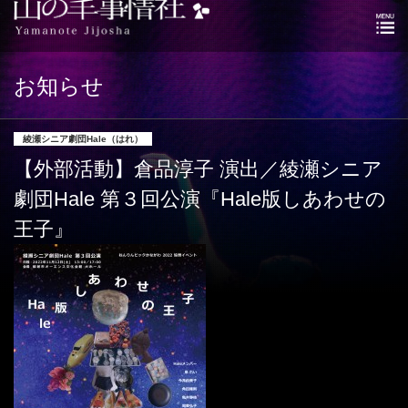
お知らせ
綾瀬シニア劇団Hale（はれ）
【外部活動】倉品淳子 演出／綾瀬シニア
劇団Hale 第３回公演『Hale版しあわせの
王子』