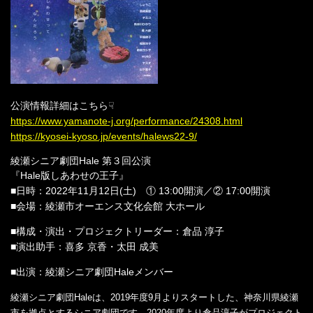
公演情報詳細はこちら☟
https://www.yamanote-j.org/performance/24308.html
https://kyosei-kyoso.jp/events/halews22-9/
綾瀬シニア劇団Hale 第３回公演
『Hale版しあわせの王子』
■日時：2022年11月12日(土) ① 13:00開演／② 17:00開演
■会場：綾瀬市オーエンス文化会館 大ホール
■構成・演出・プロジェクトリーダー：倉品 淳子
■演出助手：喜多 京香・太田 成美
■出演：綾瀬シニア劇団Haleメンバー
綾瀬シニア劇団Haleは、2019年度9月よりスタートした、神奈川県綾瀬
市を拠点とするシニア劇団です。2020年度より倉品淳子がプロジェクト