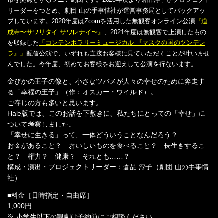
リーダーをつとめ、劇団 山の手事情社が運営事務局としてバックアッ
プしています。2020年度はZoomを活用した無観客オンライン公演
『道
成寺〜サワリタイ サワレナイ〜』
、2021年度は無観客で上演したもの
を収録した
「コンテンポラリーミュージカル 『マスクの国のツンデレ
ラ』」
配信公演で、いずれも直接お客様に見ていただくことが叶いませ
んでした。今年度、初めてお客様をお迎えして公演を行ないます。
金ぴかの王子の像と、小さなツバメが人々の幸せのために奔走す
る「幸福の王子」（作：オスカー・ワイルド）。
ご存じの方も多いと思います。
Hale版では、このお話を下敷きに、私たちにとっての「幸せ」に
ついて考察しました。
「幸せに生きる」って、一体どういうことなんだろう？
お金があること？ おいしいものを食べること？ 長生きするこ
と？ 権力？ 健康？ それとも……？
構成・演出・プロジェクトリーダー：倉品 淳子（劇団 山の手事情
社）
■料金［日時指定・自由席］
1,000円
※ 小学生以下の観劇は予約前にご相談ください。