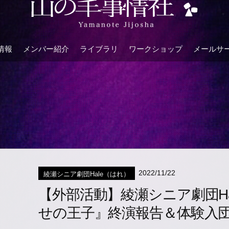
情報
メンバー紹介
ライブラリ
ワークショップ
メールサ
2022/11/22
綾瀬シニア劇団Hale（はれ）
【外部活動】綾瀬シニア劇団Hal
せの王子』終演報告＆体験入