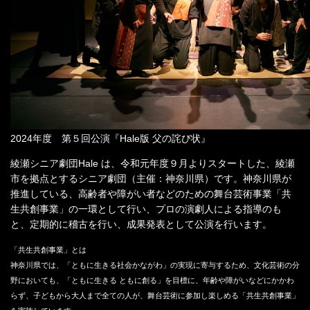
2024年度 第５回公演『Hale版 父の詫び状』
綾瀬シニア劇団Hale は、令和元年度９⽉よりスタートした、綾瀬
市を拠点とするシニア劇団（主催：神奈川県）です。神奈川県が
推進している、⾼齢者や障がい者などのための舞台芸術事業「共
⽣共創事業」の⼀環として⾏い、プロの演劇⼈による指導のも
と、定期的に稽古を⾏い、成果発表として公演を⾏います。
「共生共創事業」とは
神奈川県では、「ともに生きる社会かながわ」の実現に寄与するため、文化芸術の分
野においても、「ともに生きる ともに創る」を目標に、年齢や障がいなどにかかわ
らず、子どもから大人まで全ての人が、舞台芸術に参加し楽しめる「共生共創事業」