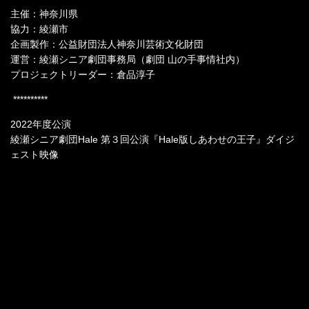
主催：神奈川県
協力：綾瀬市
企画製作：公益財団法人神奈川芸術文化財団
運営：綾瀬シニア劇団事務局（劇団 山の手事情社内）
プロジェクトリーダー：倉品淳子
**********
2022年度公演
綾瀬シニア劇団Hale 第３回公演『Hale版しあわせの王子』ダイジ
ェスト映像