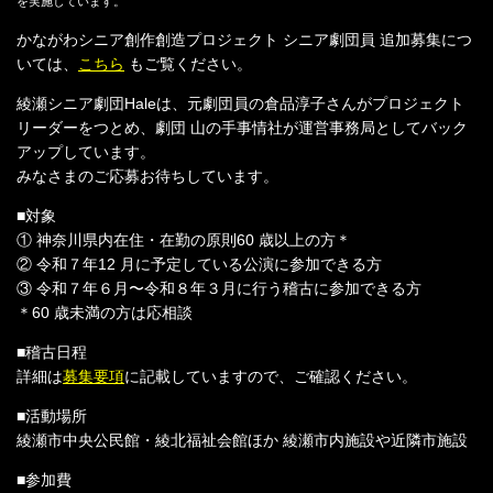
を実施しています。
かながわシニア創作創造プロジェクト シニア劇団員 追加募集につ
いては、
こちら
もご覧ください。
綾瀬シニア劇団Haleは、元劇団員の倉品淳子さんがプロジェクト
リーダーをつとめ、劇団 山の手事情社が運営事務局としてバック
アップしています。
みなさまのご応募お待ちしています。
■対象
① 神奈川県内在住・在勤の原則60 歳以上の⽅＊
② 令和７年12 ⽉に予定している公演に参加できる⽅
③ 令和７年６⽉〜令和８年３⽉に⾏う稽古に参加できる⽅
＊60 歳未満の⽅は応相談
■稽古日程
詳細は
募集要項
に記載していますので、ご確認ください。
■活動場所
綾瀬市中央公⺠館・綾北福祉会館ほか 綾瀬市内施設や近隣市施設
■参加費