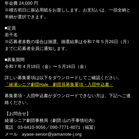
年会費 24,000 円
※稽古初⽇に振込⽤紙をお渡しします。お⽀払いは、⼀括全納と
半納が選択できます。
■定員
若⼲名
※応募者多数の場合は抽選。抽選結果は令和７年５月26日（月）
までに応募者全員に通知します。
■募集期間
令和７年４⽉18⽇（金）〜５⽉16⽇（金）
詳しい募集要項は以下をダウンロードしてご確認ください。
「綾瀬シニア劇団Hale 劇団員募集要項・入団申込書」
募集要項・入団申込書がダウンロードできない方は、下記へご連
絡ください。
【お問合せ】
綾瀬シニア劇団事務局（劇団 山の手事情社内）
電話 03-6410-9056／090-7771-4071（福冨）
メール ayase-senior@yamanote-j.org