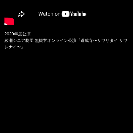
2020年度公演
綾瀬シニア劇団 無観客オンライン公演『道成寺〜サワリタイ サワ
レナイ〜』