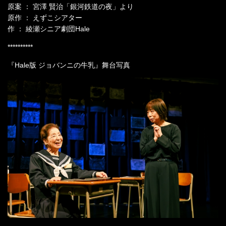
原案 ： 宮澤 賢治「銀河鉄道の夜」より
原作 ： えずこシアター
作 ： 綾瀬シニア劇団Hale
**********
『Hale版 ジョバンニの牛乳』舞台写真