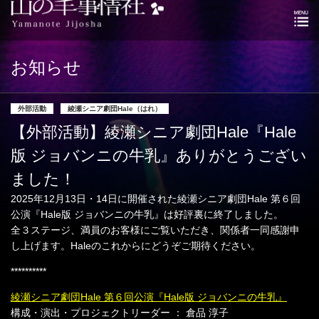
お知らせ
外部活動
綾瀬シニア劇団Hale（はれ）
【外部活動】綾瀬シニア劇団Hale『Hale
版 ジョバンニの牛乳』ありがとうござい
ました！
2025年12月13日・14日に開催された綾瀬シニア劇団Hale 第６回
公演『Hale版 ジョバンニの牛乳』は好評裏に終了しました。
全３ステージ、満員のお客様にご覧いただき、関係者一同感謝申
し上げます。Haleのこれからにどうぞご期待ください。
**********
綾瀬シニア劇団Hale 第６回公演『Hale版 ジョバンニの牛乳』
構成・演出・プロジェクトリーダー ： 倉品 淳子