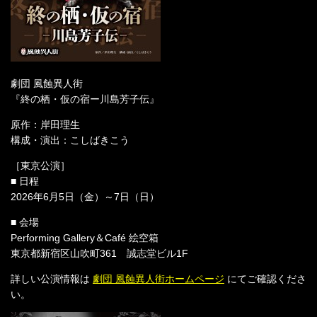
劇団 風蝕異人街
『終の栖・仮の宿ー川島芳子伝』
原作：岸田理生
構成・演出：こしばきこう
［東京公演］
■ 日程
2026年6月5日（金）～7日（日）
■ 会場
Performing Gallery＆Café 絵空箱
東京都新宿区山吹町361 誠志堂ビル1F
詳しい公演情報は
​劇団 風蝕異人街ホームページ
にてご確認くださ
い。