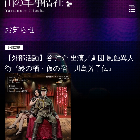
お知らせ
外部活動
【外部活動】谷 洋介 出演／​劇団 風蝕異人
街『終の栖・仮の宿ー川島芳子伝』