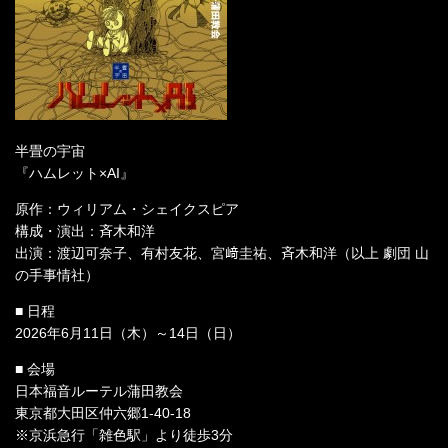
半畳の宇宙
『ハムレット×AI』
原作：ウィリアム・シェイクスピア
構成・演出：斉木和洋
出演：渡辺可奈子、有村友花、宮﨑圭祐、斉木和洋（以上 劇団 山
の手事情社）
■ 日程
2026年6月11日（木）～14日（日）
■ 会場
日本福音ルーテル蒲田教会
東京都大田区仲六郷1-40-18
※京浜急行「雑色駅」より徒歩3分