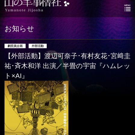
お知らせ
劇団員企画
外部活動
【外部活動】渡辺可奈子･有村友花･宮﨑圭
祐･斉木和洋 出演／半畳の宇宙『ハムレッ
ト×AI』