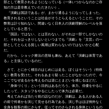
部として教育されるようになっている（一体いつからなのかご存
知の方は是非教えていただきたい）。
『演劇は国語である』が、まかり通るようになってしまった。
教育されるということは社会がそうとらえるということだ。その
弊害は計り知れない。間違いなく日本人の演劇理解のレベルを落
としていると思う。
『国語』ではない、とは言わない。がそれは一部でしかないの
だ。それをはっきりしないといつまでも『演劇』を『文芸』の一
部としてとらえる貧しい風潮は変わらないのではないかと心配
だ。
だから、ショック療法の意味も兼ね、あえて『演劇は体育であ
る』と主張しているのだ。
さて、とにかく稽古のはじめには走る。ぼくはそういう（特殊
な）教育を受けた。それをあまり疑ったことがなかったので、今
ここでなぜ走るかを考えるのは逆にとまどいを感じるほどだ。
「身体づくり」という目的はあるだろう。体力。俳優をやるに
したって、スタッフをやるにしたって体力は必要だ。
考えてみれば当たり前の話なのだが、演劇は、ある人がある人
の前で何者かを演じて見せる行為である。演じ手はほぼ例外なく
全身を観客の前にさらす。従ってそのさらされる身体というもの