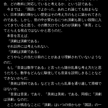
合、どの教科に対応していると考えるか、という話である。
今までは、『国語』でよかった。あれこれ論じても始まらな
い。日本演劇の輝かしい歴史はその考え方のもとに築かれてきた
のである。しかし、世の中が変わるにつれ演劇も新しい段階に入
ってきていると思う。その際欠けているのが演劇を『体育』とし
てとらえる視点ではないかと思うのだ。
本音を言えば、
『演劇は演劇である』
それ以外には考えられない。
『演劇は演劇である』
どうやらこの当たり前のことがあまり理解されていないような
のだ。
もし『音楽は数学である』と言ったら随分乱暴な考え方だと思
うだろう。数学をどんなに駆使しても音楽を説明しきることなど
できないからだ。
『美術は理科である』などと言ったら乱暴を通り越して滑稽で
はないか。
『音楽は音楽』であり、『美術は美術』である。同様に『演劇
は演劇』なのだ。
ところが残念なことに『演劇』はいつの頃からか『国語』の一