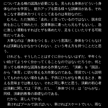
についてある種の認識が必要になる。見られる身体がどういう身
体なのかを学習し、能力アップを図る様々な訓練法がある。それ
をこなす基礎体力づくりとして走るのは有効なのだ。
むろん、ただ無闇に「走れ」と言っているのではない。脱水症
状をおこして倒れたり、交通事故に遭ったら元も子もないし、急
に激しい運動をすればヒザを痛めたり、足をくじいたりする可能
性だってある。
大事なのは「身体をつくる」という意識だ。身体をつくらなけ
れば演劇はなかなかつくれない、という考え方を持つことだと思
う。
けれども、そうしたことはすぐに分からないはずだ。半年くら
い続けてようやく分かってくることなのではないだろうか。何と
言っても根本的な認識を改める作業なのだ。『演劇』を『国語』
から『体育』に切り替える大作業なのである。理屈でいくら説明
してもわからない場合もある。子供にひらがなを教えるとき、教
える意味までは教えない。それと同じ事だと思う。演劇の初心者
は演劇に関しては「子供」だし、「身体づくり」は「ひらがな」
同様、演劇的教養の基礎なのである。
だから、楽しんでやる。
暑ければプールで泳げばいい。寒ければスケートでいい。雨な