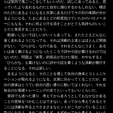
らば室内で鬼ごっこをしてもいいのだ。試しに走ってみると、思
っていたより走れるものだと自分に感心するかもしれない。稽古
のたびに走るようになると次第に走るだけでその日の体調が分か
るようになる。たまに走るとどの程度怠けていたかのバロメータ
ーにもなる。それに何より汗を流すことがとても気持ちのいいこ
とだと発見することだろう。
勘違いしないでほしいがいくら走っても、またたとえどんなに
速く走れるようになっても、それは演劇の上達とはほとんど関係
がない。「ひらがな」なのである。それをどんなにうまく、ある
いは速く書けるようになったところで詩や小説が書けるわけでは
ないのだ。問題は『体育』的視点が欠けた場合、ややもすると
「ひらがな」も書けないのに詩や小説を書くような演劇が横行す
ることになる。それは寂しい。
走るようになると、そのことを通じて自分の身体とコミュニケ
ーションが取れるようになる。次第に分かってくることだが、自
分の身体はとうてい自分の思い通りに動いてはくれない。それを
知るのが基礎トレーニングの全てといってもいいくらいだ。
冒頭でも述べた通り、考えてから走ろうとしてもなかなか走る
ことの意味をつかむことはできない。走ってから考えてみるとそ
こには演劇を作る上でさまざまなヒントがころがっていることに
気づくだろう。あれこれ考えず、まずやってから考える、という