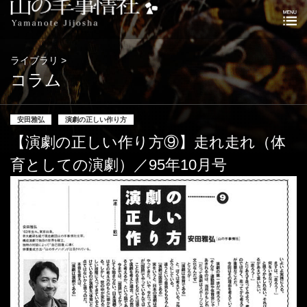
ライブラリ >
コラム
安田雅弘
演劇の正しい作り方
【演劇の正しい作り方⑨】走れ走れ（体
育としての演劇）／95年10月号