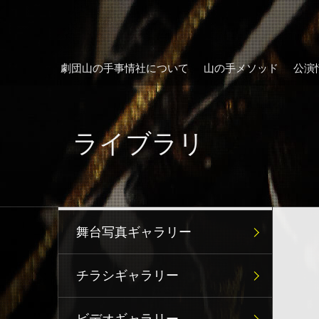
劇団山の手事情社について
山の手メソッド
公演
ライブラリ
舞台写真ギャラリー
チラシギャラリー