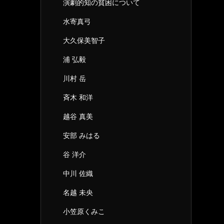
演劇的知の貧困について
水寄真弓
大久保美智子
浦 弘毅
川村 岳
斉木 和洋
越谷 真美
安部 みはる
谷 洋介
中川 佐織
名越 未央
小笠原くみこ