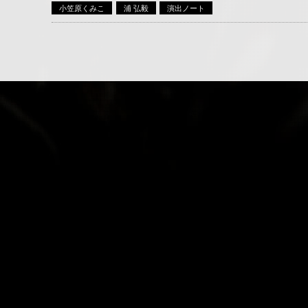
小笠原くみこ
浦 弘毅
演出ノート