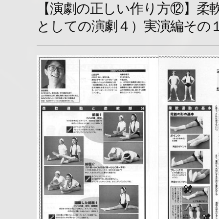
【演劇の正しい作り方⑫】柔
としての演劇４）実演編その１