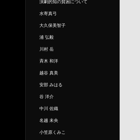
演劇的知の貧困について
水寄真弓
大久保美智子
浦 弘毅
川村 岳
斉木 和洋
越谷 真美
安部 みはる
谷 洋介
中川 佐織
名越 未央
小笠原くみこ