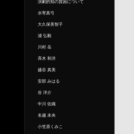
演劇的知の貧困について
水寄真弓
大久保美智子
浦 弘毅
川村 岳
斉木 和洋
越谷 真美
安部 みはる
谷 洋介
中川 佐織
名越 未央
小笠原くみこ