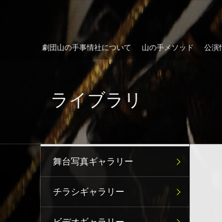
劇団山の手事情社について
山の手メソッド
公演
ライブラリ
舞台写真ギャラリー
チラシギャラリー