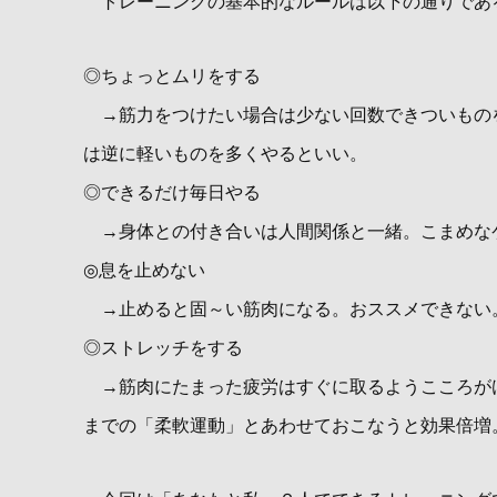
トレーニングの基本的なルールは以下の通りであ
◎ちょっとムリをする
→筋力をつけたい場合は少ない回数できついもの
は逆に軽いものを多くやるといい。
◎できるだけ毎日やる
→身体との付き合いは人間関係と一緒。こまめな
◎息を止めない
→止めると固～い筋肉になる。おススメできない
◎ストレッチをする
→筋肉にたまった疲労はすぐに取るようこころが
までの「柔軟運動」とあわせておこなうと効果倍増