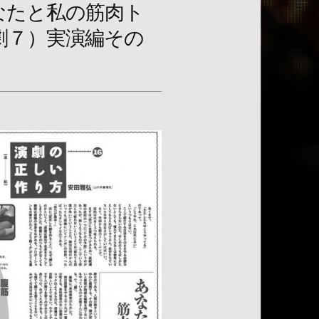
なたと私の筋肉ト
劇７）実演編その