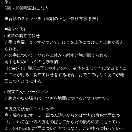
る。
5回～10回程度おこなう。
※背筋のストレッチ（演劇の正しい作り方⑯ 参照）
■腕立て伏せ
□通常の腕立て伏せ
☆手は肩幅。まっすぐついて、ひじを上体につけると上腕が鍛え
られる。
ハの字について、ひじを上体から離すと胸が鍛えられる。
両手を広めにつくのも効果的。
［check！］腰が上下しやすいので、身体をまっすぐになるように
こころがける。腕立て伏せをする場合、おでこではなくあごが地
面につくようにする。
□腕立て女性バージョン
☆腕力がない場合は、ひざを地面につけるとやりやすい。
※腕立て伏せのストレッチ
肩・腕をのばす … 四つん這いからのばす方の肩を地面につ
け、ついてない方の腕をのばしてからだの後ろの方にもってい
く。のびるのは地面についた方ではなく、この後ろに持っていっ