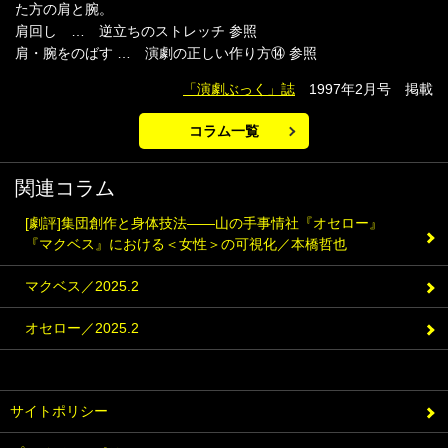
た方の肩と腕。
肩回し … 逆立ちのストレッチ 参照
肩・腕をのばす … 演劇の正しい作り方⑭ 参照
「演劇ぶっく」誌
1997年2月号 掲載
コラム一覧
関連コラム
[劇評]集団創作と身体技法――山の手事情社『オセロー』
『マクベス』における＜女性＞の可視化／本橋哲也
マクベス／2025.2
オセロー／2025.2
サイトポリシー