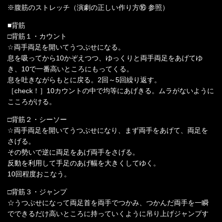
※腹筋のストレッチ（演劇の正しい作り方⑯ 参照）
■背筋
□背筋１・カウント
☆両手両足を開いてうつぶせになる。
息を吸ってから10かぞえつつ、ゆっくりと両手両足をあげてゆ
き、10で一番高いところにもってくる。
息を吐きながらもとに戻る。2回～5回繰り返す。
［check！］10カウントの中で均等にあげきる。ムラがないように
こころがける。
□背筋２・シーソー
☆両手両足を開いてうつぶせになり、まず両手をあげて、両足を
さげる。
その勢いで逆に両足をあげ両手をさげる。
反動を利用して手足のあげ幅を大きくしてゆく。
10回程度おこなう。
□背筋３・ジャンプ
☆うつぶせになって両足首を両手でつかみ、つかんだ両手を一瞬
でできるだけ高いところに持っていくように吊り上げジャンプす