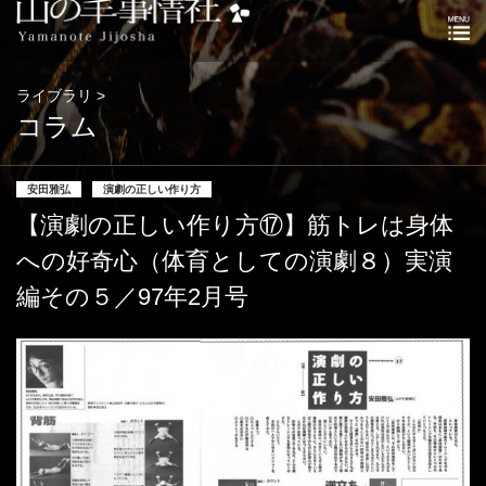
ライブラリ >
コラム
安田雅弘
演劇の正しい作り方
【演劇の正しい作り方⑰】筋トレは身体
への好奇心（体育としての演劇８）実演
編その５／97年2月号