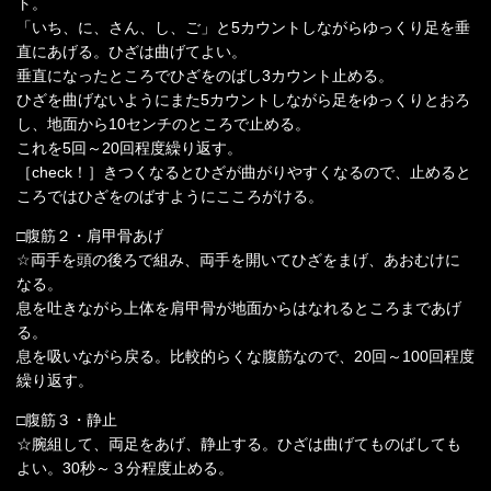
ト。
「いち、に、さん、し、ご」と5カウントしながらゆっくり足を垂
直にあげる。ひざは曲げてよい。
垂直になったところでひざをのばし3カウント止める。
ひざを曲げないようにまた5カウントしながら足をゆっくりとおろ
し、地面から10センチのところで止める。
これを5回～20回程度繰り返す。
［check！］きつくなるとひざが曲がりやすくなるので、止めると
ころではひざをのばすようにこころがける。
□腹筋２・肩甲骨あげ
☆両手を頭の後ろで組み、両手を開いてひざをまげ、あおむけに
なる。
息を吐きながら上体を肩甲骨が地面からはなれるところまであげ
る。
息を吸いながら戻る。比較的らくな腹筋なので、20回～100回程度
繰り返す。
□腹筋３・静止
☆腕組して、両足をあげ、静止する。ひざは曲げてものばしても
よい。30秒～３分程度止める。