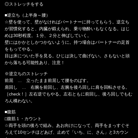
◎ストレッチをする
■逆立ち（上半身～腰）
☆壁を使って、壁がなければパートナーに持ってもらう。逆立ち
が習慣化すると、内臓が鍛えられ、乗り物酔いもなくなる。はじ
めは30秒程度。１分、２分と伸ばしていく。
壁にはかかとしかつかないように。持つ場合はパートナーの足首
をもってやる。
目は床についた手を見る。ひじは決して曲げない。さもないと頭
から落ちる可能性あり、注意！
※逆立ちのストレッチ
前屈 … 立ったまま前屈して腰をのばす。
肩回し … 右腕を前回し、左腕を後ろ回しに肩を回転させる。
［check！］左右逆でもやる。左右ともに前回し、後ろ回しでもむ
ろん構わない。
■腹筋
□腹筋１・カウント
☆両手を頭の後ろで組み、あお向けになって、両手をまっすぐそ
ろえて10センチほどあげ、止めて「いち、に、さん」と3カウン