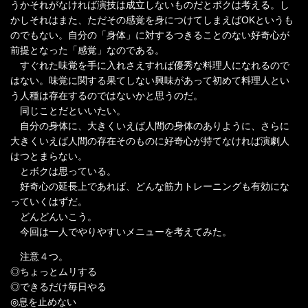
うかそれがなければ演技は成立しないものだとボクは考える。し
かしそれはまた、ただその感覚を身につけてしまえばOKというも
のでもない。自分の「身体」に対するつきることのない好奇心が
前提となった「感覚」なのである。
すぐれた味覚を手に入れさえすれば優秀な料理人になれるので
はない。味覚に関する果てしない興味があって初めて料理人とい
う人種は存在するのではないかと思うのだ。
同じことだといいたい。
自分の身体に、大きくいえば人間の身体のありように、さらに
大きくいえば人間の存在そのものに好奇心が持てなければ演劇人
はつとまらない。
とボクは思っている。
好奇心の延長上であれば、どんな筋力トレーニングも有効にな
っていくはずだ。
どんどんいこう。
今回は一人でやりやすいメニューを考えてみた。
注意４つ。
◎ちょっとムリする
◎できるだけ毎日やる
◎息を止めない