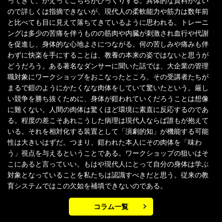
ってきて、かえってこちらがびっくりする。具体的な資料がない
ので詳しくは指摘できないが、現代人の柔軟能力や筋力は数年前
と比べても目に見えて落ちてきているように思われる。トレーニ
ングは多少の苦痛を伴うものの筋肉や内臓が刺激され血行や代謝
を促進し、身体的な心地よさにつながる。何の苦しみや痛みも伴
わずに快楽を手にすることは、教養の本来の姿ではないと思うが
どうだろう。ある著名なダンサーに聞いた話では、大企業の管理
職対象にワークショップをおこなったところ、その受講者たちが
まるで鎧のようにかたくなな肉体をしていて驚いたという。厳し
い競争を勝ち抜くために、身体が鎧われていくだろうことは想像
に難くない。人間の肉体は驚くほど環境に素直に反応するのであ
る。程度の差こそあれこうした病理は現代人ならば誰もが抱えて
いる。それを相対化する装置として「演劇的知」が機能する可能
性は大きいはずだ。つまり、鎧われた本人にその肉体を「味わ
う」視点を与えるということである。ワークショップの狙いはそ
こにあると言っていい。もはや現代人にとって自分の身体は学ぶ
対象となっていることを私たちは認識すべきだと思う。従来の教
育システムではこの欠如を補填できないのである。
コラム一覧