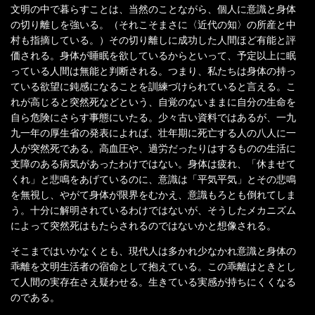
文明の中で暮らすことは、当然のことながら、個人に意識と身体
の切り離しを強いる。（それこそまさに〈近代の知〉の所産と中
村も指摘している。）その切り離しに成功した人間ほど有能と評
価される。身体が睡眠を欲しているからといって、予定以上に眠
っている人間は無能と判断される。つまり、私たちは身体の持っ
ている欲望に鈍感になることを訓練づけられていると言える。こ
れが高じると突然死などという、自覚のないままに自分の生命を
自ら危険にさらす事態にいたる。少々古い資料ではあるが、一九
九一年の厚生省の発表によれば、壮年期に死亡する人の八人に一
人が突然死である。高血圧や、過労だったりはするものの生活に
支障のある病気があったわけではない。身体は疲れ、「休ませて
くれ」と悲鳴をあげているのに、意識は「平気平気」とその悲鳴
を無視し、やがて身体が限界をむかえ、意識もろとも倒れてしま
う。十分に解明されているわけではないが、そうしたメカニズム
によって突然死はもたらされるのではないかと想像される。
そこまではいかなくとも、現代人は多かれ少なかれ意識と身体の
乖離を文明生活者の宿命として抱えている。この乖離はときとし
て人間の実存在さえ疑わせる。生きている実感が持ちにくくなる
のである。