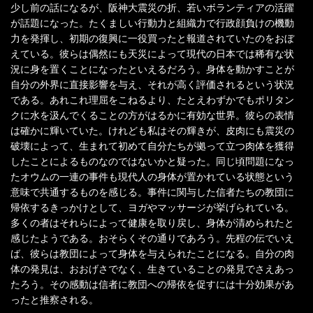
少し前の話になるが、阪神大震災の折、若いボランティアの活躍
が話題になった。たくましい行動力と組織力で行政顔負けの機動
力を発揮し、初期の復興に一役買ったと報道されていたのをおぼ
えている。彼らは偶然にも天災によって現代の日本では稀有な状
況に身を置くことになったといえるだろう。身体を動かすことが
自分の外界に直接影響を与え、それが高く評価されるという状況
である。あれこれ理屈をこねるより、たとえわずかでもポリタン
クに水を汲んでくることの方がはるかに有効な世界。彼らの表情
は確かに輝いていた。けれども私はその輝きが、皮肉にも震災の
破壊によって、生まれて初めて自分たちが拠って立つ肉体を獲得
したことによるものなのではないかと疑った。同じ頃問題になっ
たオウムの一連の事件も現代人の身体が置かれている状態という
意味で共通するものを感じる。事件に関与した信者たちの教団に
帰依するきっかけとして、ヨガやマッサージが挙げられている。
多くの者はそれらによって健康を取り戻し、身体が清められたと
感じたようである。おそらくその通りであろう。先程の伝でいえ
ば、彼らは教団によって身体を与えられたことになる。自分の肉
体の発見は、おおげさでなく、生きていることの発見でさえあっ
たろう。その感動は信者に教団への帰依を促すには十分効果があ
ったと推察される。