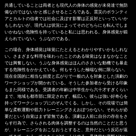
共通していることは両者とも現代人の身体の感覚が未発達で無防
備なのではないかと感じさせるところである。震災のボランティ
アとカルトの信者では社会に及ぼす影響は正反対といっていいか
もしれないが、現代人は状況によってそのどちらにも転んでしま
いかねない危険性を持っていると私には思われる。身体感覚が鍛
えられていない。うぶなのである。
この場合、身体感覚は味覚にたとえるとわかりやすいかもしれな
い。さまざまな料理を味わったことのある味覚はなまなかなこと
では興奮しない。うぶな身体感覚はほんのささいな動機でも暴走
する危険性をかかえている。何もそうした極端な例に限らない。
現在全国的に相当な頻度と広がりで一般の人を対象とした演劇の
ワークショップが開かれている。そうした参加者から受ける印象
もまた同様である。受講者の年齢は中学生から六十才すぎくらい
まで、地域も都市部に限定されず、幅広い。彼らは強い好奇心を
持ってワークショップにのぞんでくる。しかし、その現場では簡
単な柔軟運動や筋力トレーニングさえおぼつかない。それらが必
要だという自覚はまず皆無である。演劇は人前に自分の存在をさ
らす行為で、さらされる肉体を調整するのは当然のことだと思う
が、トレーニングをおこなおうとすると、意外だという反応が返