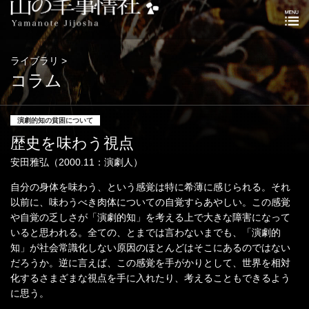
ライブラリ >
コラム
演劇的知の貧困について
歴史を味わう視点
安田雅弘（2000.11：演劇人）
自分の身体を味わう、という感覚は特に希薄に感じられる。それ
以前に、味わうべき肉体についての自覚すらあやしい。この感覚
や自覚の乏しさが「演劇的知」を考える上で大きな障害になって
いると思われる。全ての、とまでは言わないまでも、「演劇的
知」が社会常識化しない原因のほとんどはそこにあるのではない
だろうか。逆に言えば、この感覚を手がかりとして、世界を相対
化するさまざまな視点を手に入れたり、考えることもできるよう
に思う。