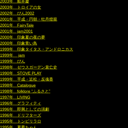
2003年 船弁慶
2003年 トロイアの女
2002年 ぴん2002
2001年 平成・円朝・牡丹燈籠
2001年 FairyTale
2001年 jam2001
2000年 印象夏の夜の夢
2000年 印象青い鳥
1999年 印象タイタス・アンドロニカス
1999年 jam
1999年 ぴん
1998年 ゼウスガーデン衰亡史
1990年 STOVE PLAY
1999年 平成・近松・反魂香
1998年 Catalogue
1998年 folklore “ふるさと”
1997年 LIVING
1996年 グラフィティ
1996年 即興としての演劇
1996年 ドリフターズ
1995年 トンビリラロ
1995年 夏夢ちゃん