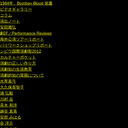
1984年 Bombay Blood 覚書
ビデオギャラリー
コラム
演出ノート
安田雅弘
劇評／Performance Reviews
海外公演ツアーリポート
パリワークショップリポート
シビウ国際演劇祭2012
カルチャーポケット
演劇の正しい作り方
演劇知の生涯教育
演劇的知の貧困について
水寄真弓
大久保美智子
浦 弘毅
川村 岳
斉木 和洋
越谷 真美
安部 みはる
谷 洋介