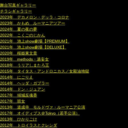
舞台写真ギャラリー
チラシギャラリー
2023年 デカメロン・デッラ・コロナ
2023年 かもめ ルーマニアツアー
2024年 夏の夜の夢
2022年 こくごのじかん
2021年 池上show劇場【PREMIUM】
2021年 池上show劇場【DELUXE】
2020年 桜姫東文章
2019年 methods・過妄女
2018年 うリアしまたろ王
2015年 タイタス・アンドロニカス／女殺油地獄
2014年 にごりえ
2014年 ヘッダ・ガブラー
2014年 ドン・ジュアン
2017年 傾城反魂香
2017年 班女
2013年 道成寺 モルドヴァ・ルーマニア公演
2017年 オイディプス＠Tokyo（若手公演）
2013年 ひかりごけ
2012年 トロイラスとクレシダ