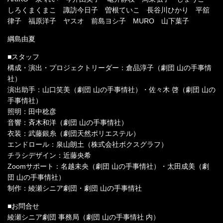
しろくまくまこ 諏訪今日子 曽根ていこ 長谷川ひかり 平舘
律子 福原洋子 ヤスオ 前島ヨシ子 MURO 山下葉子
綱島由夏
■スタッフ
構成・演出・プロジェクトリーダー：倉品淳子（劇団 山の手事情
社）
演出助手：山口笑美（劇団 山の手事情社）・佐々木 啓（劇団 山の
手事情社）
照明：田中稔彦
音響：斉木和洋（劇団 山の手事情社）
衣装：武藤銀糸（劇団天然ポリエステル）
エンドロール：泉山朗土（株式会社ボクスグラフ）
チラシデザイン：近藤央希
Zoomサポート：名越未央（劇団 山の手事情社）・太田成美（劇
団 山の手事情社）
制作：綾瀬シニア劇団・劇団 山の手事情社
■お問合せ
綾瀬シニア劇団 事務局（劇団 山の手事情社 内）