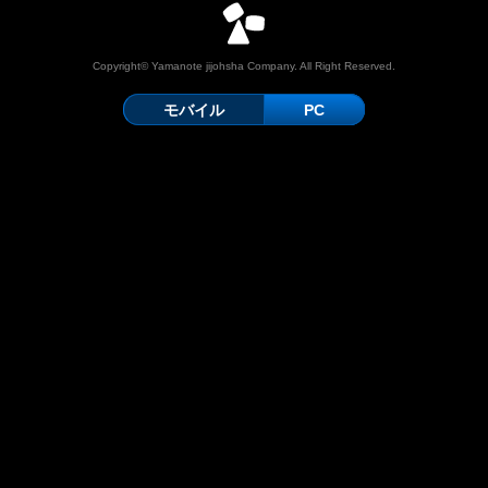
Copyright© Yamanote jijohsha Company. All Right Reserved.
モバイル
PC