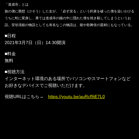
「道成寺」とは
旅の僧に懸想（けそう）した女が、「必ず戻る」という約束を破った僧を追いかける
うちに蛇に変身し、果ては道成寺の鐘の中に隠れた僧を焼き殺してしまうというお
話。安珍清姫の物語としても有名なこの物語は、能や歌舞伎の題材にもなっている。
■日程
2021年3月7日（日）14:30開演
■料金
無料
■視聴方法
インターネット環境のある場所でパソコンやスマートフォンなど
お好きなデバイスでご視聴いただけます。
視聴URLはこちら→
https://youtu.be/auRcf9iE7L0