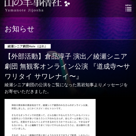
お知らせ
綾瀬シニア劇団Hale（はれ）
【外部活動】倉品淳子 演出／綾瀬シニア
劇団 無観客オンライン公演 『道成寺〜サ
ワリタイ サワレナイ〜』
綾瀬シニア劇団の公演をご覧になった黒岩知事よりメッセージを
お寄せいただきました。