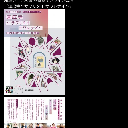
『道成寺〜サワリタイ サワレナイ〜』