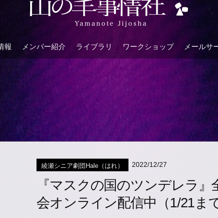
情報
メンバー紹介
ライブラリ
ワークショップ
メールサ
2022/12/27
綾瀬シニア劇団Hale（はれ）
『マスクの国のツンデレラ』
会オンライン配信中（1/21ま