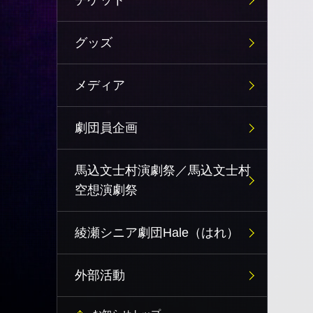
チケット
グッズ
メディア
劇団員企画
馬込文士村演劇祭／馬込文士村
空想演劇祭
綾瀬シニア劇団Hale（はれ）
外部活動