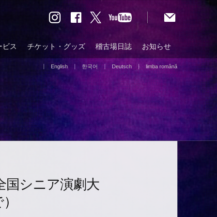
ービス
チケット・グッズ
稽古場日誌
お知らせ
English
한국어
Deutsch
limba română
全国シニア演劇大
で）