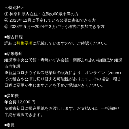
＜特別枠＞
① 神奈川県内在住・在勤の60歳未満の方
④ 2023年12月に予定している公演に参加できる方
⑤ 2023年５月〜2024年３月に行う稽古に参加できる方
■稽古日程
詳細は
募集要項
に記載していますので、ご確認ください。
■活動場所
綾瀬市中央公⺠館・寺尾いずみ会館・南部ふれあい会館ほか 綾瀬
市内施設
※新型コロナウイルス感染症の状況により、オンライン（zoom）
での稽古や公演に切り替える可能性があります。その場合、稽古
⽇程に変更が⽣じますことを予めご承知おきください。
■参加費
年会費 12,000 円
※稽古初⽇に振込⽤紙をお渡しします。お⽀払いは、⼀括前納と
半納が選択できます。
■定員