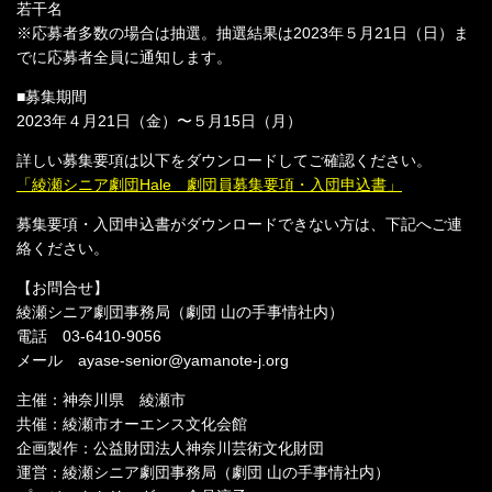
若⼲名
※応募者多数の場合は抽選。抽選結果は2023年５月21日（日）ま
でに応募者全員に通知します。
■募集期間
2023年４⽉21⽇（金）〜５⽉15⽇（月）
詳しい募集要項は以下をダウンロードしてご確認ください。
「綾瀬シニア劇団Hale 劇団員募集要項・入団申込書」
募集要項・入団申込書がダウンロードできない方は、下記へご連
絡ください。
【お問合せ】
綾瀬シニア劇団事務局（劇団 山の手事情社内）
電話 03-6410-9056
メール ayase-senior@yamanote-j.org
主催：神奈川県 綾瀬市
共催：綾瀬市オーエンス文化会館
企画製作：公益財団法人神奈川芸術文化財団
運営：綾瀬シニア劇団事務局（劇団 山の手事情社内）