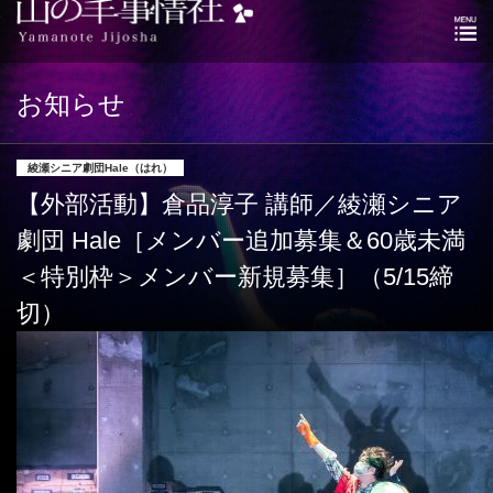
お知らせ
綾瀬シニア劇団Hale（はれ）
【外部活動】倉品淳子 講師／綾瀬シニア
劇団 Hale［メンバー追加募集＆60歳未満
＜特別枠＞メンバー新規募集］（5/15締
切）