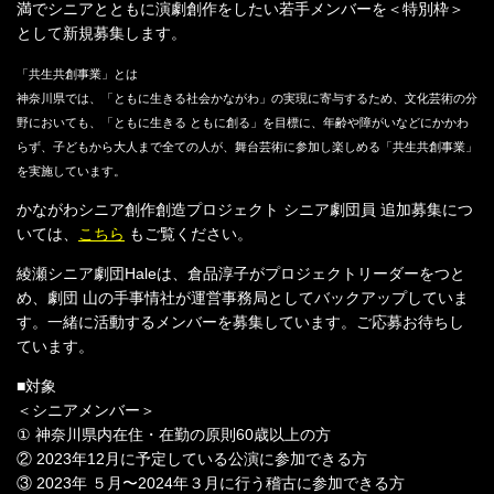
満でシニアとともに演劇創作をしたい若手メンバーを＜特別枠＞
として新規募集します。
「共生共創事業」とは
神奈川県では、「ともに生きる社会かながわ」の実現に寄与するため、文化芸術の分
野においても、「ともに生きる ともに創る」を目標に、年齢や障がいなどにかかわ
らず、子どもから大人まで全ての人が、舞台芸術に参加し楽しめる「共生共創事業」
を実施しています。
かながわシニア創作創造プロジェクト シニア劇団員 追加募集につ
いては、
こちら
もご覧ください。
綾瀬シニア劇団Haleは、倉品淳子がプロジェクトリーダーをつと
め、劇団 山の手事情社が運営事務局としてバックアップしていま
す。一緒に活動するメンバーを募集しています。ご応募お待ちし
ています。
■対象
＜シニアメンバー＞
① 神奈川県内在住・在勤の原則60歳以上の方
② 2023年12月に予定している公演に参加できる方
③ 2023年 ５月〜2024年３月に行う稽古に参加できる方