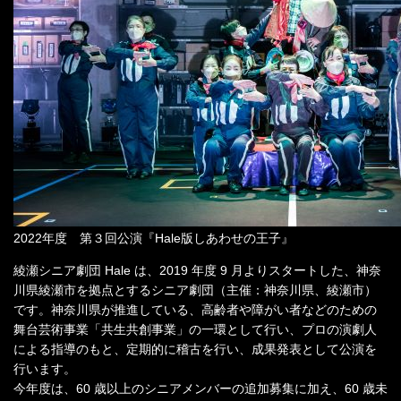
2022年度 第３回公演『Hale版しあわせの王子』
綾瀬シニア劇団 Hale は、2019 年度 9 月よりスタートした、神奈
川県綾瀬市を拠点とするシニア劇団（主催：神奈川県、綾瀬市）
です。神奈川県が推進している、高齢者や障がい者などのための
舞台芸術事業「共生共創事業」の一環として行い、プロの演劇人
による指導のもと、定期的に稽古を行い、成果発表として公演を
行います。
今年度は、60 歳以上のシニアメンバーの追加募集に加え、60 歳未