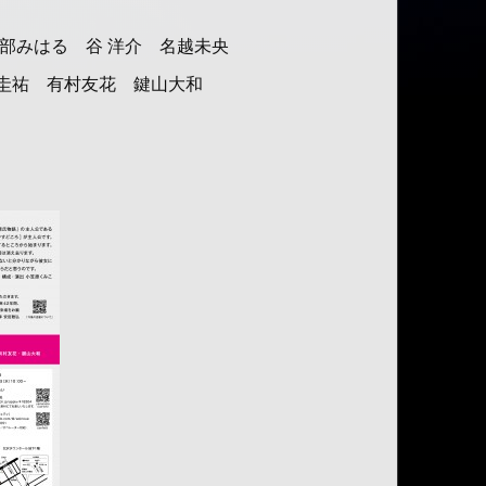
安部みはる 谷 洋介 名越未央
圭祐 有村友花 鍵山大和