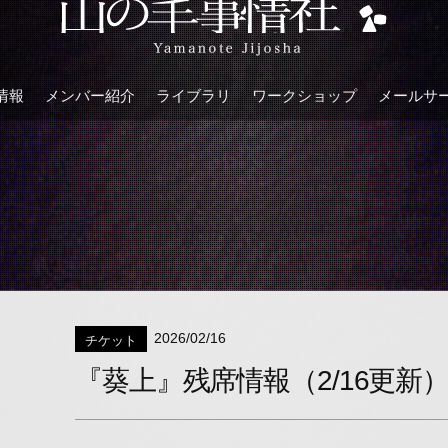
情報
メンバー紹介
ライブラリ
ワークショップ
メールサ
2026/02/16
チケット
『葵上』残席情報（2/16更新