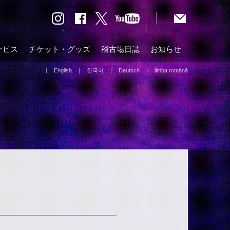
ービス
チケット・グッズ
稽古場日誌
お知らせ
English
한국어
Deutsch
limba română
）