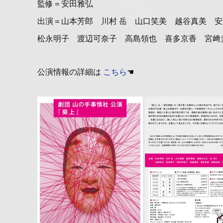
監修＝安田雅弘
出演＝山本芳郎 川村 岳 山口笑美 越谷真美 
松永明子 渡辺可奈子 高島領也 喜多京香 宮﨑
公演情報の詳細は
こちら
☚