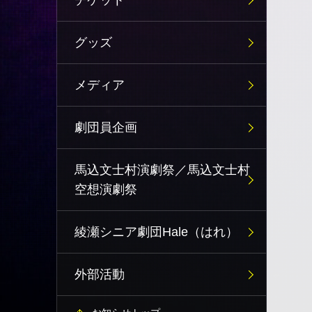
チケット
グッズ
メディア
劇団員企画
馬込文士村演劇祭／馬込文士村
空想演劇祭
綾瀬シニア劇団Hale（はれ）
外部活動