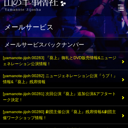
メールサービス
メールサービスバックナンバー
[yamanote-jijoh:00283] 『葵上』御礼とDVD販売情報&ニュージ
ェネレーション公演情報！
[yamanote-jijoh:00282] ニュージェネレーション公演『うプ！』
情報&『葵上』残席情報
[yamanote-jijoh:00281] 次回公演『葵上』追加公演&アフタート
ーク決定！
[yamanote-jijoh:00280] 劇団主催公演『葵上』残席情報&劇団主
催ワークショップ情報！