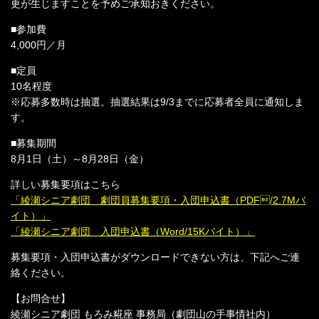
更が⽣じますことを予めご承知おきください。
■参加費
4,000円／月
■定員
10名程度
※応募多数時は抽選。抽選結果は9/3までに応募者全員に通知しま
す。
■募集期間
8月1日（土）～8月28日（金）
詳しい募集要項はこちら
「綾瀬シニア劇団 劇団員募集要項・入団申込書（PDF/2.7Mバ
イト）」
「綾瀬シニア劇団 入団申込書（Word/15Kバイト）」
募集要項・入団申込書がダウンロードできない方は、下記へご連
絡ください。
【お問合せ】
綾瀬シニア劇団 もろみ糀座 事務局（劇団山の手事情社内）