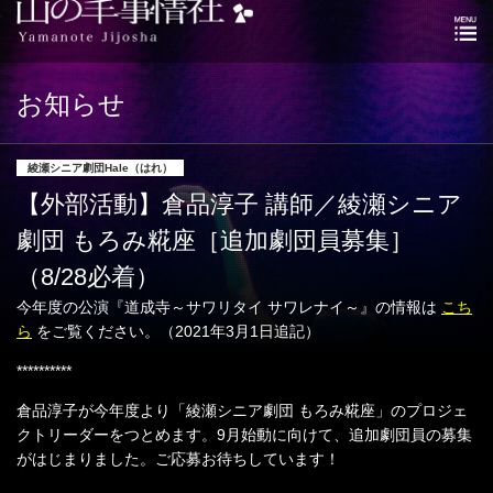
お知らせ
綾瀬シニア劇団Hale（はれ）
【外部活動】倉品淳子 講師／綾瀬シニア
劇団 もろみ糀座［追加劇団員募集］
（8/28必着）
今年度の公演『道成寺～サワリタイ サワレナイ～』の情報は
こち
ら
をご覧ください。（2021年3月1日追記）
**********
倉品淳子が今年度より「綾瀬シニア劇団 もろみ糀座」のプロジェ
クトリーダーをつとめます。9月始動に向けて、追加劇団員の募集
がはじまりました。ご応募お待ちしています！