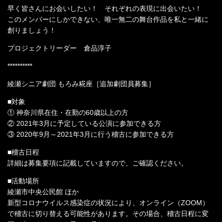
早く皆さんにお会いしたい！ それぞれの表現に出会いたい！
このメンバーにしかできない、唯一無二の舞台作品を私と一緒に
創りましょう！
プロジェクトリーダー 倉品淳子
**********
綾瀬シニア劇団 もろみ糀座［追加劇団員募集］
■対象
① 神奈川県在住・在勤の60歳以上の方
② 2021年3月に予定している公演に参加できる方
③ 2020年9月～2021年3月に行う稽古に参加できる方
■稽古日程
詳細は募集要項に記載していますので、ご確認ください。
■活動場所
綾瀬市中央公民館 ほか
新型コロナウイルス感染症の状況により、オンライン（ZOOM）
で稽古に切り替える可能性があります。その場合、稽古⽇程に変