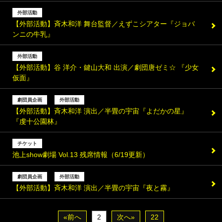
外部活動
【外部活動】斉木和洋 舞台監督／えずこシアター『ジョバ
ンニの牛乳』
外部活動
【外部活動】谷 洋介・鍵山大和 出演／劇団唐ゼミ☆ 『少女
仮面』
劇団員企画
外部活動
【外部活動】斉木和洋 演出／半畳の宇宙『よだかの星』
『虔十公園林』
チケット
池上show劇場 Vol.13 残席情報（6/19更新）
劇団員企画
外部活動
【外部活動】斉木和洋 演出／半畳の宇宙『夜と霧』
«前へ
2
次へ»
22