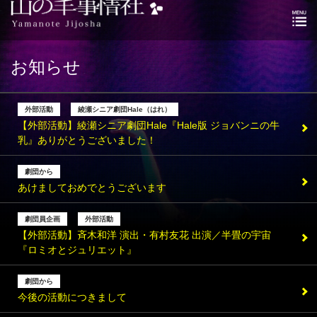
お知らせ
外部活動
綾瀬シニア劇団Hale（はれ）
【外部活動】綾瀬シニア劇団Hale『Hale版 ジョバンニの牛
乳』ありがとうございました！
劇団から
あけましておめでとうございます
劇団員企画
外部活動
【外部活動】斉木和洋 演出・有村友花 出演／半畳の宇宙
『ロミオとジュリエット』
劇団から
今後の活動につきまして