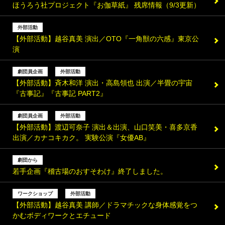
ほうろう社プロジェクト『お伽草紙』 残席情報（9/3更新）
外部活動
【外部活動】越谷真美 演出／OTO『一角獣の六感』東京公
演
劇団員企画
外部活動
【外部活動】斉木和洋 演出・高島領也 出演／半畳の宇宙
『古事記』『古事記 PART2』
劇団員企画
外部活動
【外部活動】渡辺可奈子 演出＆出演、山口笑美・喜多京香
出演／カナコキカク。 実験公演『女優AB』
劇団から
若手企画『稽古場のおすそわけ』終了しました。
ワークショップ
外部活動
【外部活動】越谷真美 講師／ドラマチックな身体感覚をつ
かむボディワークとエチュード