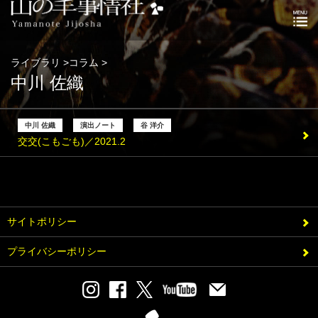
ライブラリ >コラム >
中川 佐織
中川 佐織
演出ノート
谷 洋介
交交(こもごも)／2021.2
サイトポリシー
プライバシーポリシー