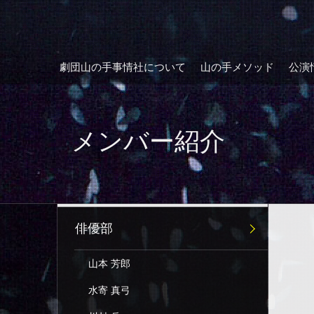
劇団山の手事情社について
山の手メソッド
公演
メンバー紹介
俳優部
山本 芳郎
水寄 真弓