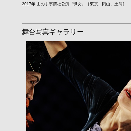
2017年 山の手事情社公演『班女』［東京、岡山、土浦］
舞台写真ギャラリー