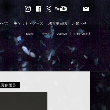
ービス
チケット・グッズ
稽古場日誌
お知らせ
English
한국어
Deutsch
limba română
名誉劇団員