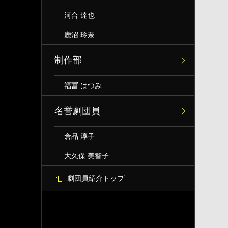
河合 達也
鹿沼 玲奈
制作部
福冨 はつみ
名誉劇団員
倉品 淳子
大久保 美智子
劇団員紹介トップ