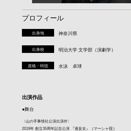
プロフィール
出身地
神奈川県
出身校
明治大学 文学部（演劇学）
資格・特技
水泳 卓球
出演作品
●舞台
〈山の手事情社公演出演作〉
役）
2019年 創立35周年記念公演 『過妄女』（マーシャ