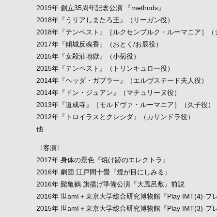
2019年 創立35周年記念公演 『methods』
2018年『うリアしまたろ王』（リーガン役）
2018年『テンペスト』［ルクセンブルク・ルーマニア］
2017年『傾城反魂香』（おとく/お辰役）
2015年『女殺油地獄』（小菊役）
2015年『テンペスト』（トリンキュロー役）
2014年『ヘッダ・ガブラー』（エルヴステード夫人役）
2014年『ドン・ジュアン』（マチュリーヌ役）
2013年『道成寺』［モルドヴァ・ルーマニア］（久子役）
2012年『トロイラスとクレシダ』（カサンドラ役）
他
〈客演〉
2017年 身体の景色『焼け跡のエレクトラ』
2016年 劇団 江戸間十畳『煙が目にしみる』
2016年 髭亀鶴 旗揚げ準備公演『大風呂敷』前説
2016年 世amI＋東京大学総合研究博物館『Play IMT(4)
2015年 世amI＋東京大学総合研究博物館『Play IMT(3)