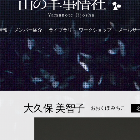
情報
メンバー紹介
ライブラリ
ワークショップ
メールサ
大久保 美智子
おおくぼ みちこ