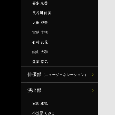
喜多 京香
長谷川 尚美
太田 成美
宮﨑 圭祐
有村 友花
鍵山 大和
藍葉 悠気
俳優部
（ニュージェネレーション）
演出部
安田 雅弘
小笠原 くみこ