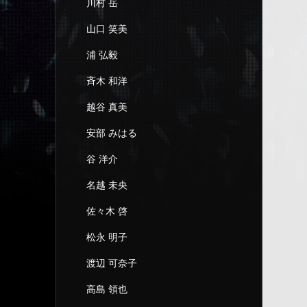
川村 岳
山口 笑美
浦 弘毅
斉木 和洋
越谷 真美
安部 みはる
谷 洋介
名越 未央
佐々木 啓
松永 明子
渡辺 可奈子
高島 領也