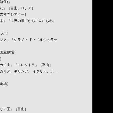
浜(仮)』
ちわ』［富山、ロシア］
［吉祥寺シアター］
日本』『世界の果てからこんにちわ』
プラハ］
ュソス』『シラノ・ ド・ベルジュラッ
新国立劇場］
ー］
チカチ山』『エレクトラ』［富山］
ルガリア、ギリシア、 イタリア、ポー
前劇場］
『リア王』［富山］