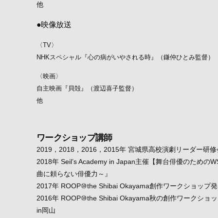
他
●映像放送
〈TV〉
NHKスペシャル『心の病がいやされる時』（鎌仲ひとみ監督）
〈映画〉
自主映画『貝殻』（渡辺喜子監督）
他
ワークショップ講師
2019，2018，2016，2015年 宮城県高校演劇リーダー研
2018年 Seil’s Academy in Japan主催【舞台俳優
曲に頼らない俳優力～』
2017年 ROOP⑩the Shibai Okayama創作ワークショ
2016年 ROOP⑩the Shibai Okayama秋の創作ワ
in岡山