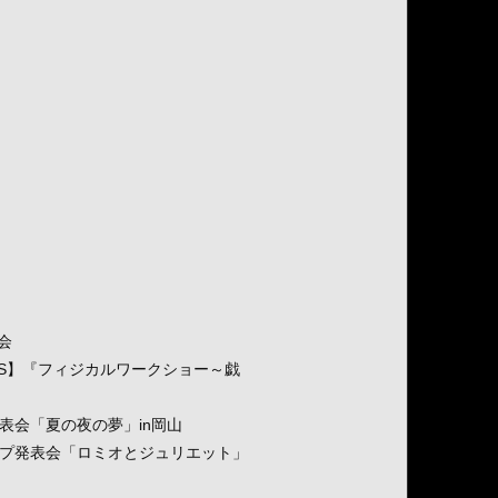
修会
のためのWS】『フィジカルワークショー～戯
ップ発表会「夏の夜の夢」in岡山
ークショップ発表会「ロミオとジュリエット」