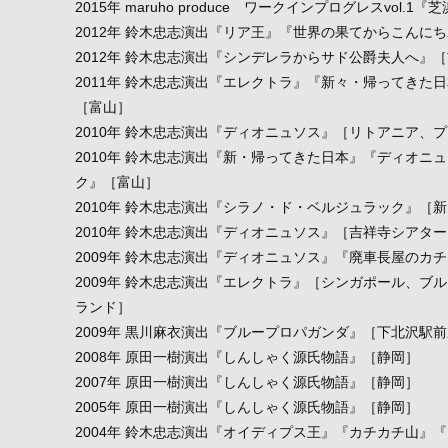
2015年 maruho produce ワークインプログレスvol.1『芝
2012年 鈴木忠志演出『リア王』『世界の果てからこんに
2012年 鈴木忠志演出『シンデレラからサド公爵夫人へ』
2011年 鈴木忠志演出『エレクトラ』『新々・帰ってきた
［富山］
2010年 鈴木忠志演出『ディオニュソス』［リトアニア、
2010年 鈴木忠志演出『新・帰ってきた日本』『ディオニ
ク』［富山］
2010年 鈴木忠志演出『シラノ・ド・ベルジュラック』［
2010年 鈴木忠志演出『ディオニュソス』［吉祥寺シアタ
2009年 鈴木忠志演出『ディオニュソス』『廃車長屋のカ
2009年 鈴木忠志演出『エレクトラ』［シンガポール、ブ
ランド］
2009年 黒川麻衣演出『ブループロパガンダ』［下北沢駅
2008年 原田一樹演出『しんしゃく源氏物語』［静岡］
2007年 原田一樹演出『しんしゃく源氏物語』［静岡］
2005年 原田一樹演出『しんしゃく源氏物語』［静岡］
2004年 鈴木忠志演出『オイディプス王』『カチカチ山』