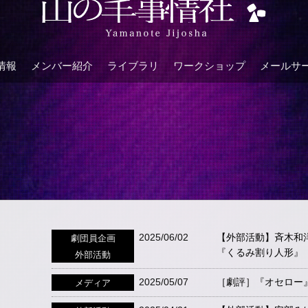
情報
メンバー紹介
ライブラリ
ワークショップ
メールサ
2025/06/02
【外部活動】斉木和洋
劇団員企画
『くるみ割り人形』
外部活動
2025/05/07
［劇評］『オセロー
メディア