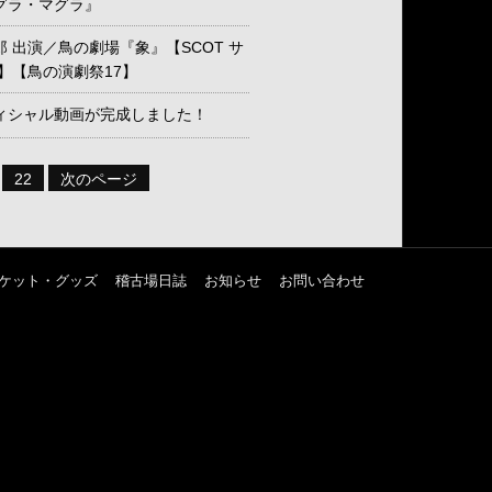
グラ・マグラ』
 出演／鳥の劇場『象』【SCOT サ
4】【鳥の演劇祭17】
ィシャル動画が完成しました！
22
次のページ
ケット・グッズ
稽古場日誌
お知らせ
お問い合わせ