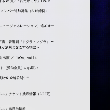
る 出演／「おたからや」TVCM
e メンバー追加募集（5/16締切）
（ニュージェネレーション）追加オー
宇宙 音響劇『ドグラ・マグラ』 〜
像が演劇と交差する物語～
演 ／「kOe」vol.14
ポート（賛助会員）のお願い
映像 全編公開中!!
ス』チケット残席情報（2/22更
ベス』当日券情報