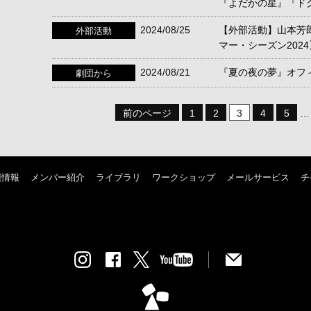
『よだかの星』『ド
2024/08/25
【外部活動】山本芳郎
外部活動
マー・シーズン202
2024/08/21
『夏の夜の夢』オフ
劇団から
前のページ
1
2
3
4
5
…
演情報
メンバー紹介
ライブラリ
ワークショップ
メールサービス
チ