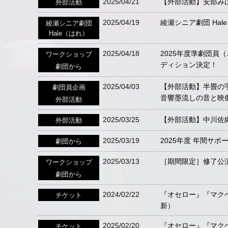
2025/04/21
【外部活動】安部みは
外部活動
2025/04/19
綾瀬シニア劇団 Hal
綾瀬シニア劇団
Hale（はれ）
2025/04/18
2025年度準劇団員
ワークショップ
ディション決定！
劇団から
2025/04/03
【外部活動】半畳の
劇団員企画
音響墨流しの音と映
外部活動
2025/03/25
【外部活動】中川佐織 出
外部活動
2025/03/19
2025年度 年間サ
劇団から
2025/03/13
［期間限定］修了公演
ワークショップ
劇団から
2024/02/22
『オセロー』『マクベ
チケット
新）
2025/02/20
『オセロー』『マク
チケット