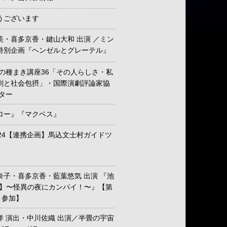
うございます
・喜多京香・鍵山大和 出演 ／ミン
特別企画『ヘンゼルとグレーテル』
の種まき講座36「その人らしさ・私
劇と社会包摂」・国際演劇評論家協
ンター
ロー』『マクベス』
24【連携企画】馬込文士村ガイドツ
）
子・喜多京香・藍葉悠気 出演 『池
版】〜怪異の夜にカンパイ！〜』【第
 参加】
 演出・中川佐織 出演／半畳の宇宙