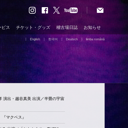
ービス
チケット・グッズ
稽古場日誌
お知らせ
English
한국어
Deutsch
limba română
 演出・越谷真美 出演／半畳の宇宙
』『マクベス』