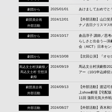
2025/01/01
あけましておめでと
劇団から
2024/12/01
【外部活動】山口笑美
劇団員企画
ナノ吉日クリスマス
外部活動
2024/10/17
倉品淳子 講師／思考
劇団から
らしさと出会う―演
会（AICT）日本セ
2024/10/08
【次回公演】『オセ
劇団から
2024/09/19
馬込文士村演劇祭20
馬込文士村演劇祭／
馬込文士村 空想演
アー（10/1申込締切
劇祭
2024/09/13
【外部活動】渡辺可奈
劇団員企画
上show劇場【宅配
外部活動
11回 蒲田元気大作戦
2024/08/27
【外部活動】斉木和洋
外部活動