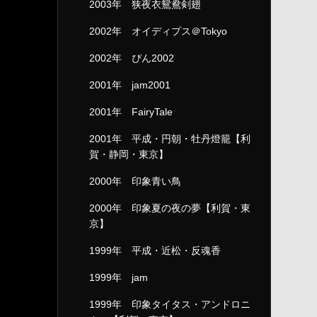
2003年 狭夜衣鴛鴦剣翅
2002年 オイディプス＠Tokyo
2002年 ぴん2002
2001年 jam2001
2001年 FairyTale
2001年 平成・円朝・牡丹燈籠【利
賀・静岡・東京】
2000年 印象青い鳥
2000年 印象夏の夜の夢【利賀・東
京】
1999年 平成・近松・反魂香
1999年 jam
1999年 印象タイタス・アンドロニ