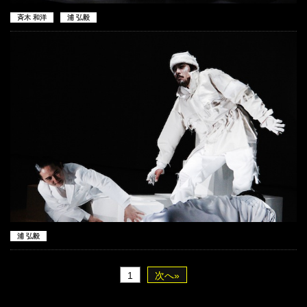
斉木 和洋
浦 弘毅
浦 弘毅
1
次へ»