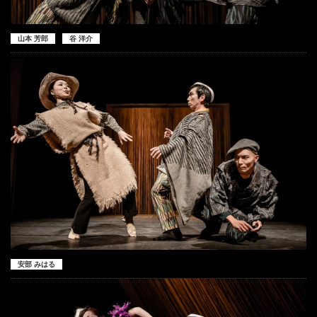
山本 芳郎
谷 洋介
安部 みはる