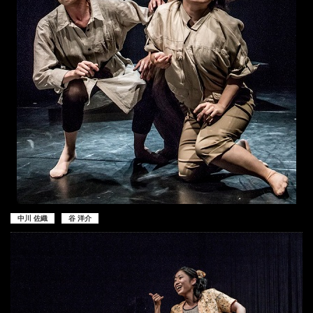
中川 佐織
谷 洋介