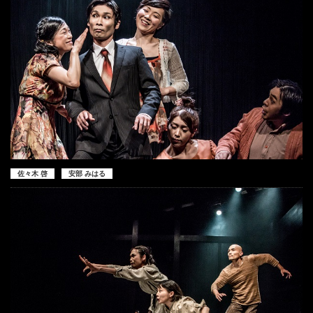
佐々木 啓
安部 みはる