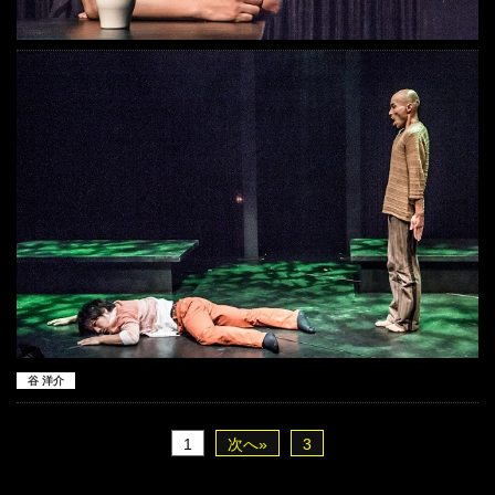
谷 洋介
1
次へ»
3