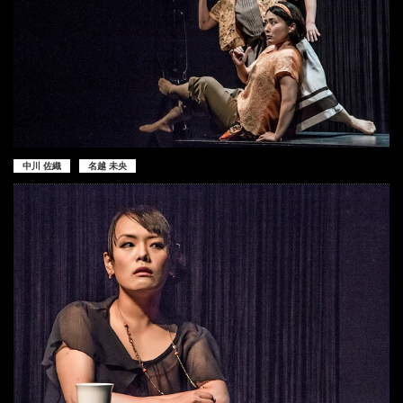
中川 佐織
名越 未央