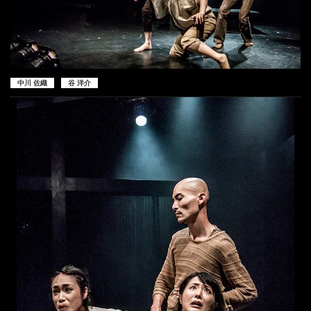
中川 佐織
谷 洋介