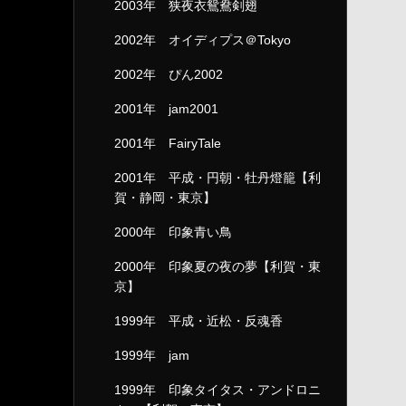
2003年 狭夜衣鴛鴦剣翅
2002年 オイディプス＠Tokyo
2002年 ぴん2002
2001年 jam2001
2001年 FairyTale
2001年 平成・円朝・牡丹燈籠【利
賀・静岡・東京】
2000年 印象青い鳥
2000年 印象夏の夜の夢【利賀・東
京】
1999年 平成・近松・反魂香
1999年 jam
1999年 印象タイタス・アンドロニ