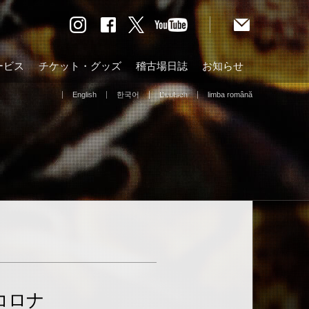
ービス
チケット・グッズ
稽古場日誌
お知らせ
English
한국어
Deutsch
limba română
コロナ