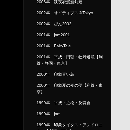
2003年 狭夜衣鴛鴦剣翅
2002年 オイディプス＠Tokyo
2002年 ぴん2002
2001年 jam2001
2001年 FairyTale
2001年 平成・円朝・牡丹燈籠【利
賀・静岡・東京】
2000年 印象青い鳥
2000年 印象夏の夜の夢【利賀・東
京】
1999年 平成・近松・反魂香
1999年 jam
1999年 印象タイタス・アンドロニ