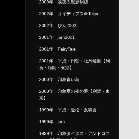
2003年 狭夜衣鴛鴦剣翅
2002年 オイディプス＠Tokyo
2002年 ぴん2002
2001年 jam2001
2001年 FairyTale
2001年 平成・円朝・牡丹燈籠【利
賀・静岡・東京】
2000年 印象青い鳥
2000年 印象夏の夜の夢【利賀・東
京】
1999年 平成・近松・反魂香
1999年 jam
1999年 印象タイタス・アンドロニ