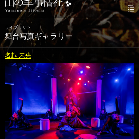
ライブラリ >
舞台写真ギャラリー
名越 未央