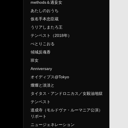
methods＆過妄女
あたしのおうち
仮名手本忠臣蔵
うリアしまたろ王
テンペスト（2018年）
ぺとりこおる
傾城反魂香
班女
Anniversary
オイディプス@Tokyo
燦燦と淡淡と
タイタス・アンドロニカス／女殺油地獄
テンペスト
道成寺（モルドヴァ・ルーマニア公演）
リポート
ニュージェネレーション