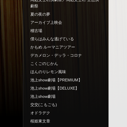
劇祭
夏の夜の夢
アーカイブ上映会
稽古場
僕らはみんな逃げている
かもめ ルーマニアツアー
デカメロン・デッラ・コロナ
こくごのじかん
ほんのりレモン風味
池上show劇場【PREMIUM】
池上show劇場【DELUXE】
池上show劇場
交交(こもごも)
オドラデク
桜姫東文章