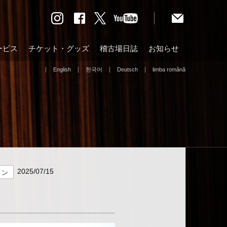
ービス
チケット・グッズ
稽古場日誌
お知らせ
English
한국어
Deutsch
limba română
2025/07/15
ョン