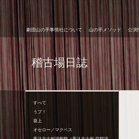
劇団山の手事情社について
山の手メソッド
公演
稽古場日誌
すべて
うプ！
葵上
オセロー／マクベス
馬込文士村演劇祭／馬込文士村 空想演