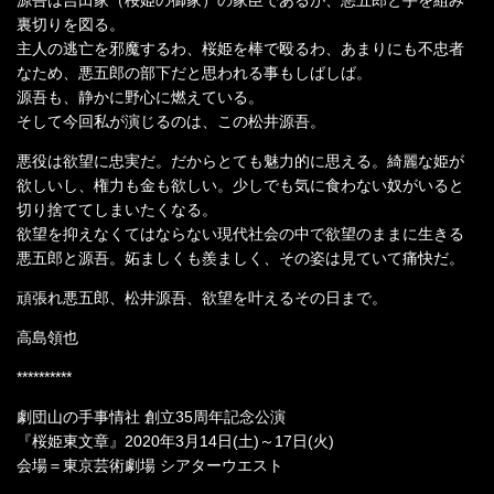
源吾は吉田家（桜姫の御家）の家臣であるが、悪五郎と手を組み
裏切りを図る。
主人の逃亡を邪魔するわ、桜姫を棒で殴るわ、あまりにも不忠者
なため、悪五郎の部下だと思われる事もしばしば。
源吾も、静かに野心に燃えている。
そして今回私が演じるのは、この松井源吾。
悪役は欲望に忠実だ。だからとても魅力的に思える。綺麗な姫が
欲しいし、権力も金も欲しい。少しでも気に食わない奴がいると
切り捨ててしまいたくなる。
欲望を抑えなくてはならない現代社会の中で欲望のままに生きる
悪五郎と源吾。妬ましくも羨ましく、その姿は見ていて痛快だ。
頑張れ悪五郎、松井源吾、欲望を叶えるその日まで。
高島領也
**********
劇団山の手事情社 創立35周年記念公演
『桜姫東文章』2020年3月14日(土)～17日(火)
会場＝東京芸術劇場 シアターウエスト