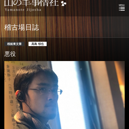
稽古場日誌
桜姫東文章
高島 領也
悪役