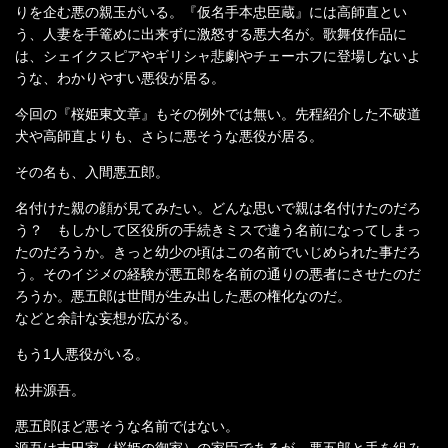
りを企む悪の親玉がいる。『仮名手本忠臣蔵』には高師直とい
う、人妻を手篭めに出来ずに激怒する悪大名が。歌舞伎作品に
は、シェイクスピアやギリシャ悲劇やチェーホフに登場しないよ
うな、わかりやすい悪役が居る。
今回の『桜姫東文章』もその例外では無い。先程紹介した不破道
犬や高師直よりも、さらに悪そうな悪役が居る。
その名も、入間悪五郎。
名付けた親の顔が見てみたい。どんな思いで親は名付けたのだろ
う？ もしかして区役所の手続きミスで違う名前になってしまっ
たのだろうか。きっと幼少の頃はこの名前でいじめられた事だろ
う。そのイジメの経験が悪五郎を名前の通りの悪者にさせたのだ
ろうか。悪五郎は世間が生み出した悪の権化なのだ。
などと余計な妄想が広がる。
もう1人悪役がいる。
松井源吾。
悪五郎ほど悪そうな名前ではない。