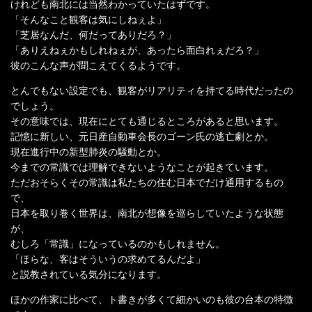
けれども南北には当然わかっていたはずです。
「そんなこと観客は気にしねぇよ」
「芝居なんだ、何だってありだろ？」
「ありえねぇかもしれねぇが、あったら面白れぇだろ？」
彼のこんな声が聞こえてくるようです。
とんでもない設定でも、観客がリアリティを持てる時代だったの
でしょう。
その意味では、現在にとても通じるところがあると思います。
記憶に新しい、元日産自動車会長のゴーン氏の逃亡劇とか。
現在進行中の新型肺炎の騒動とか。
今までの常識では理解できないようなことが起きています。
ただおそらくその常識は私たちの住む日本でだけ通用するもの
で、
日本を取り巻く世界は、南北が想像を巡らしていたような状態
が、
むしろ「常識」になっているのかもしれません。
「ほらな、客はそういうの求めてるんだよ」
と説教されている気分になります。
ほかの作家に比べて、ト書きが多くて細かいのも彼の台本の特徴