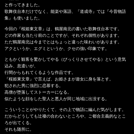
と作ってきました。
歌舞伎台本だけでなく、能楽や落語、『道成寺』では『今昔物語
集』も使いました。
今回の『桜姫東文章』は、鶴屋南北の書いた歌舞伎台本です。
どの作家も当たり前のことですが、それぞれ個性があります。
ただ鶴屋南北は今までとはちょっと違った味わいがあります。
アクというか、エグミというか、クセの強い印象です。
ともかく観客を驚かしてやる（びっくりさせてやる）という意気
込み、息遣いが、
行間からもれてくるような作品です。
『桜姫東文章』で言えば、お姫さまが遊女に身を落とす。
犯された男に強烈に恋慕する。
高僧が堕落してストーカーになる。
似たような顔をした聖人と悪人が同じ地域に出没する。
こういうことがやりたくて、その上で物語に編んだ気がします。
だからどうしても辻褄の合わないところや、ご都合主義的なとこ
ろが出てくる。
それも随所に。