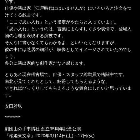
です。
俳優や演出家（江戸時代にはいませんが）にいろいろと注文をつ
けてくる戯曲です。
「ここで思い入れ」という指定がやたらと入っています。
「思い入れ」というのは、言葉によらずしぐさや表情で、登場人
物の心理を表現する演技です。
そんなに書かなくてもわかるよ、といいたくなりますが、
彼の中には芝居の細部が、映像としてイメージされていたのでし
ょう。
多分に演出家的な劇作家だなと感じます。
ともあれ現在稽古場で、俳優・スタッフ総動員で格闘中です。
南北が見てくれたとして、納得してもらえるような、
できればびっくりしてもらえるような舞台にしたいと思っていま
す。
安田雅弘
**********
劇団山の手事情社 創立35周年記念公演
『桜姫東文章』2020年3月14日(土)～17日(火)