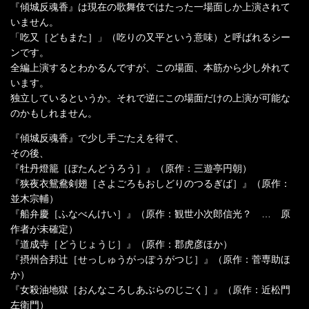
『傾城反魂香』は現在の歌舞伎ではたった一場面しか上演されて
いません。
「吃又［どもまた］」（吃りの又平という意味）と呼ばれるシー
ンです。
全編上演するとわかるんですが、この場面、本筋から少し外れて
います。
独立しているというか。それで逆にこの場面だけの上演が可能な
のかもしれません。
『傾城反魂香』で少し手ごたえを得て、
その後、
『牡丹燈籠［ぼたんどうろう］』（原作：三遊亭円朝）
『狭夜衣鴛鴦剣翅［さよごろもおしどりのつるぎば］』（原作：
並木宗輔）
『船弁慶［ふなべんけい］』（原作：観世小次郎信光？ … 原
作者が未確定）
『道成寺［どうじょうじ］』（原作：郡虎彦ほか）
『摂州合邦辻［せっしゅうがっぽうがつじ］』（原作：菅専助ほ
か）
『女殺油地獄［おんなころしあぶらのじごく］』（原作：近松門
左衛門）