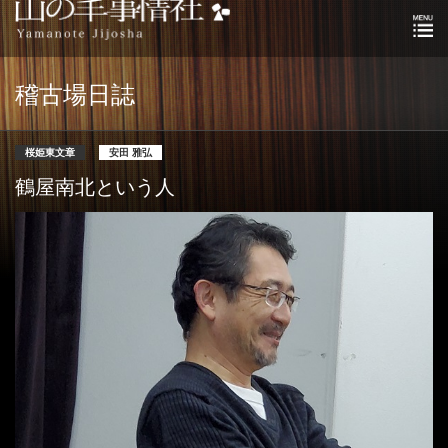
稽古場日誌
桜姫東文章
安田 雅弘
鶴屋南北という人