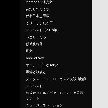
methods＆過妄女
あたしのおうち
仮名手本忠臣蔵
うリアしまたろ王
テンペスト（2018年）
ぺとりこおる
傾城反魂香
班女
Anniversary
オイディプス@Tokyo
燦燦と淡淡と
タイタス・アンドロニカス／女殺油地獄
テンペスト
道成寺（モルドヴァ・ルーマニア公演）
リポート
ニュージェネレーション