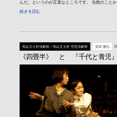
んだ。というのが正直なところです。 当然のことかも
続きを読む
2
馬込文士村演劇祭／馬込文士村 空想演劇祭
安田 雅弘
《四畳半》 と 『千代と青児