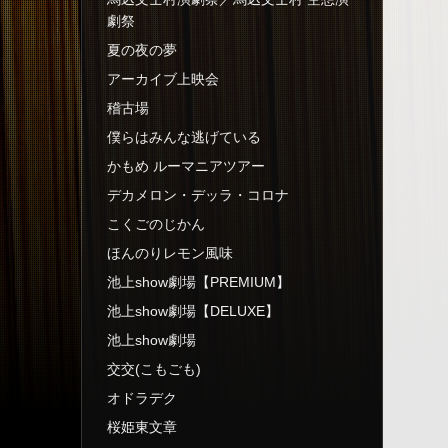
劇祭
夏の夜の夢
アーカイブ上映会
稽古場
僕らはみんな逃げている
かもめ ルーマニアツアー
デカメロン・デッラ・コロナ
こくごのじかん
ほんのりレモン風味
池上show劇場【PREMIUM】
池上show劇場【DELUXE】
池上show劇場
交交(こもごも)
オドラデク
桜姫東文章