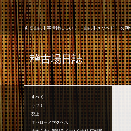
劇団山の手事情社について
山の手メソッド
公演
稽古場日誌
すべて
うプ！
葵上
オセロー／マクベス
馬込文士村演劇祭／馬込文士村 空想演