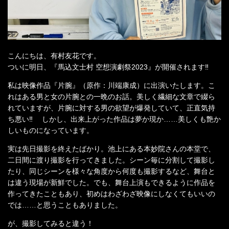
こんにちは、有村友花です。
ついに明日、『馬込文士村 空想演劇祭2023』が開催されます‼︎
私は映像作品『片腕』（原作：川端康成）に出演いたします。こ
れはある男と女の片腕との一晩のお話。美しく繊細な文章で綴ら
れていますが、片腕に対する男の欲望が爆発していて、正直気持
ち悪い‼︎ しかし、出来上がった作品は夢か現か……美しくも艶か
しいものになっています。
実は先日撮影を終えたばかり。池上にある本妙院さんの本堂で、
二日間に渡り撮影を行ってきました。シーン毎に分割して撮影し
たり、同じシーンを様々な角度から何度も撮影するなど、舞台と
は違う現場が新鮮でした。でも、舞台上演もできるように作品を
作ってきたこともあり、初めはわざわざ映像にしなくてもいいの
では……と思うこともありました。
が、撮影してみると違う！