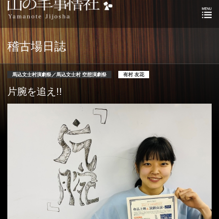
稽古場日誌
馬込文士村演劇祭／馬込文士村 空想演劇祭
有村 友花
片腕を追え!!