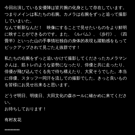
今回出演している女優陣は皆片腕の化身として存在しています。
つまりメインは私たちの右腕。カメラは右腕をずっと追って撮影
していまいた。
なんて斬新なんだ！ 映像にすることで見せたいものをより鮮明
に映すことができるのです。また、《ルパム》、《歩行》、《四
畳半》といった山の手事情社独自の身体的表現も躍動感をもって
ピックアップされて見ごたえ抜群です！
私たちの右腕をずっと追いかけて撮影してくださったカメラマン
さんは、筋トレのような姿勢になったり、俳優と共に走ったり、
俳優が飛び込んでくる先で待ち構えたり、大変そうでした。本当
に俳優、スタッフ一同汗を流しての撮影でした。きっと良いもの
を皆様にお見せ出来ると思います。
どうぞ明日、明後日、大田文化の森ホールに確かめに来てくださ
い。
お待ちしております！
有村友花
**********