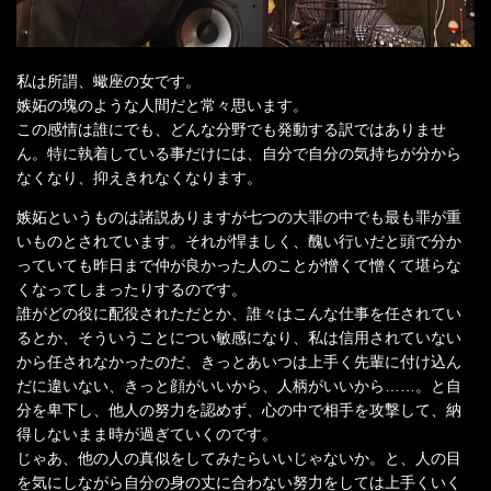
私は所謂、蠍座の女です。
嫉妬の塊のような人間だと常々思います。
この感情は誰にでも、どんな分野でも発動する訳ではありませ
ん。特に執着している事だけには、自分で自分の気持ちが分から
なくなり、抑えきれなくなります。
嫉妬というものは諸説ありますが七つの大罪の中でも最も罪が重
いものとされています。それが悍ましく、醜い行いだと頭で分か
っていても昨日まで仲が良かった人のことが憎くて憎くて堪らな
くなってしまったりするのです。
誰がどの役に配役されただとか、誰々はこんな仕事を任されてい
るとか、そういうことについ敏感になり、私は信用されていない
から任されなかったのだ、きっとあいつは上手く先輩に付け込ん
だに違いない、きっと顔がいいから、人柄がいいから……。と自
分を卑下し、他人の努力を認めず、心の中で相手を攻撃して、納
得しないまま時が過ぎていくのです。
じゃあ、他の人の真似をしてみたらいいじゃないか。と、人の目
を気にしながら自分の身の丈に合わない努力をしては上手くいく