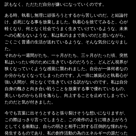
訳もなく、ただただ自分が嫌いになっていくのです。
ある時、執着し無理に頑張ろうとするから苦しいのだ。と結論付
け、必死になる事を放棄しました。執着心を捨ててみると、心が
軽くなり、何となく社会でうまく生きていけているような、未来
への心配もないような、私は私のままで良いのだと思いながら、
ごくごく普通の生活が送れているような、そんな気分になりまし
た。
それから一週間がたち、一ヶ月がたち、三ヶ月がたった頃、突然
私はいったい何のために生きているのだろうと、どんどん視界が
狭くなっていくような感覚に襲われました。自分が一体何者なの
か分からなくなってしまったのです。人一倍に嫉妬心と執着心が
強い人間が、何となくで生きていける訳がないのです。私は自分
自身の醜さと向き合い戦うことを放棄する事で優れているもの、
美しいものからも目を逸らし、向上することを止めてしまってい
たのだと気が付きました。
今でも言葉に出そうとすると張り裂けそうな想いになりますが、
この際はっきり言ってしまうと、この発作のように噴き上がろう
としてくる衝動は、自らの弱さと相手に対する圧倒的な憧れから
発生するものであり、私の創作活動の為のエネルギーの源だった