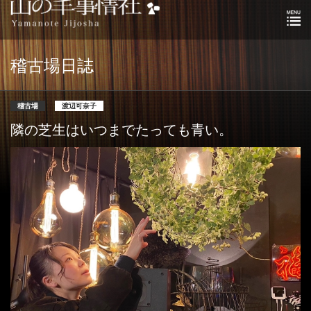
稽古場日誌
稽古場
渡辺可奈子
隣の芝生はいつまでたっても青い。